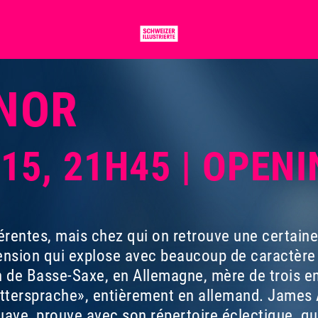
NOR
015, 21H45 | OPEN
férentes, mais chez qui on retrouve une certain
tension qui explose avec beaucoup de caractèr
de Basse-Saxe, en Allemagne, mère de trois en
ttersprache», entièrement en allemand. James A
uave, prouve avec son répertoire éclectique, qu