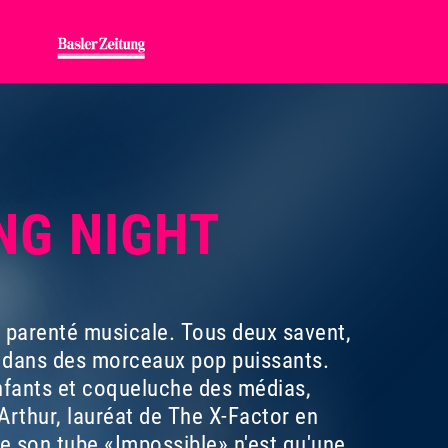
ING NIGHT
e parenté musicale. Tous deux savent,
e dans des morceaux pop puissants.
fants et coqueluche des médias,
rthur, lauréat de The X-Factor en
e son tube «Impossible» n'est qu'une