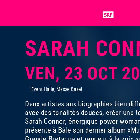
SARAH CON
VEN, 23 OCT 2
Event Halle, Messe Basel
Deux artistes aux biographies bien dif
avec des tonalités douces, créer une 
Sarah Connor, énergique power woman 
présente à Bâle son dernier album «Mu
Grande-Bretagne et rappeur à la voix s