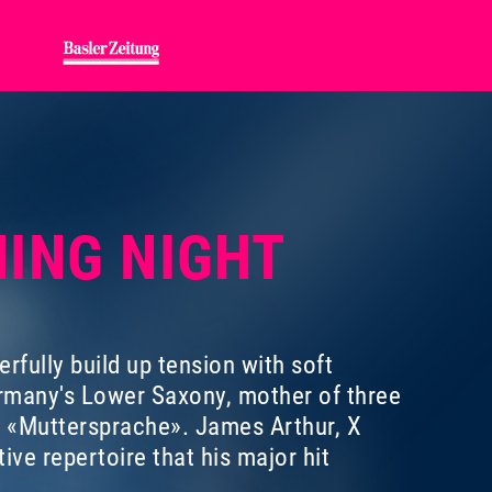
ENING NIGHT
erfully build up tension with soft
ermany's Lower Saxony, mother of three
m «Muttersprache». James Arthur, X
ive repertoire that his major hit