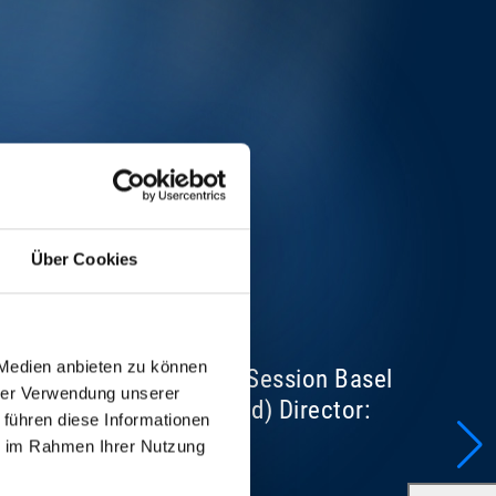
Über Cookies
 Medien anbieten zu können
cer for Baloise Session/Session Basel
hrer Verwendung unserer
, Wallbach (Switzerland) Director:
 führen diese Informationen
ss
ie im Rahmen Ihrer Nutzung