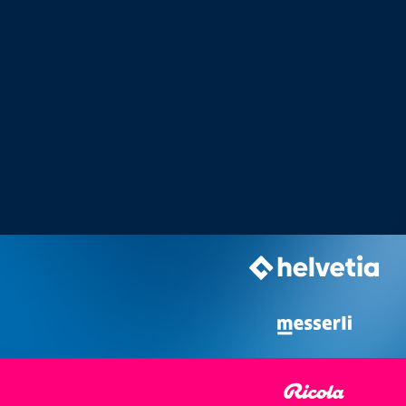
SARAH CONNOR
FRI, 23. OCT 2015, 9.45 PM | 