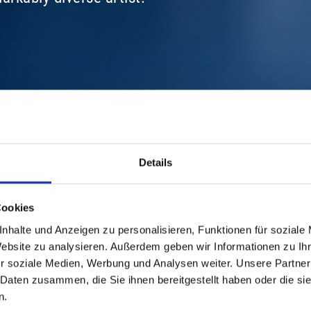
Details
Cookies
nhalte und Anzeigen zu personalisieren, Funktionen für soziale
n/Session Basel AG: Beatrice Stirnimann Produ
Website zu analysieren. Außerdem geben wir Informationen zu I
oise Session/Session Basel AG: BBM Productions
r soziale Medien, Werbung und Analysen weiter. Unsere Partner
ssion Basel AG 2015 Live Photos: © Dominik Plü
 Daten zusammen, die Sie ihnen bereitgestellt haben oder die s
n.