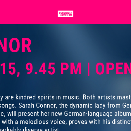
NOR
015, 9.45 PM | OP
ey are kindred spirits in music. Both artists mast
 songs. Sarah Connor, the dynamic lady from G
 eye, will present her new German-language albu
 with a melodious voice, proves with his distinct
arkably diverse artist.