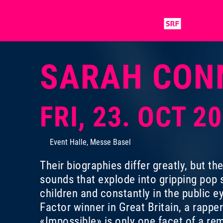
SARAH CON
FRI, 23. OCT 2
Event Halle, Messe Basel
Their biographies differ greatly, but th
sounds that explode into gripping pop
children and constantly in the public
Factor winner in Great Britain, a rapper
«Impossible» is only one facet of a rem