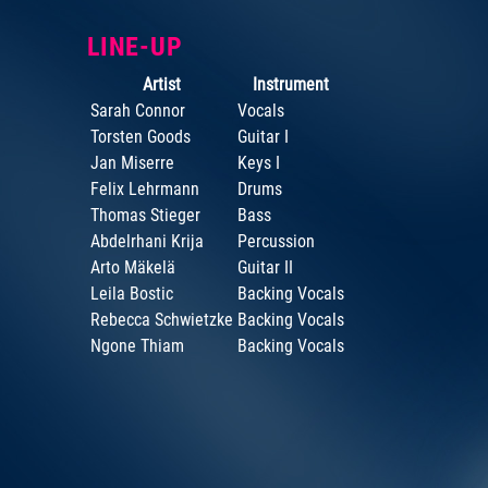
LINE-UP
Artist
Instrument
Sarah Connor
Vocals
Torsten Goods
Guitar I
Jan Miserre
Keys I
Felix Lehrmann
Drums
Thomas Stieger
Bass
Abdelrhani Krija
Percussion
Arto Mäkelä
Guitar II
Leila Bostic
Backing Vocals
Rebecca Schwietzke
Backing Vocals
Ngone Thiam
Backing Vocals