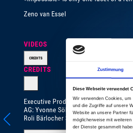
Zeno van Essel
VIDEOS
CREDITS
CREDITS
Zustimmung
Diese Webseite verwendet 
Wir verwenden Cookies, um I
Executive Producer for Baloise Sessio
und die Zugriffe auf unsere 
AG: Yvonne Söhner Production for Bal
Website an unsere Partner fü
Roli Bärlocher Sound: Ron Kurz ©: Se
möglicherweise mit weiteren
der Dienste gesammelt habe