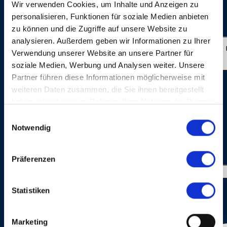
Wir verwenden Cookies, um Inhalte und Anzeigen zu
(Switzerland) Sound: Ron Kurz, Hard Studios, Zürich
personalisieren, Funktionen für soziale Medien anbieten
(Switzerland) Live Photos: © Dominik Plüss
zu können und die Zugriffe auf unsere Website zu
analysieren. Außerdem geben wir Informationen zu Ihrer
ONE OF THESE DAYS
Verwendung unserer Website an unsere Partner für
soziale Medien, Werbung und Analysen weiter. Unsere
Partner führen diese Informationen möglicherweise mit
weiteren Daten zusammen, die Sie ihnen bereitgestellt
haben oder die sie im Rahmen Ihrer Nutzung der Dienste
gesammelt haben.
Einwilligungsauswahl
Notwendig
GALERIE PHOTOS
Präferenzen
Statistiken
Marketing