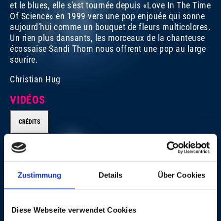
et le blues, elle s'est tournée depuis «Love In The Time
Of Science» en 1999 vers une pop enjouée qui sonne
aujourd'hui comme un bouquet de fleurs multicolores.
Un rien plus dansants, les morceaux de la chanteuse
écossaise Sandi Thom nous offrent une pop au large
sourire.
Christian Hug
VIDÉOS
CRÉDITS
CRÉDITS
Zustimmung
Details
Über Cookies
Executive Producer for Swiss Television (SF): Yvonne
Söhner Executive Producers for Avo Session/Session
Basel AG: Matthias Müller and Beatrice Stirnimann
Diese Webseite verwendet Cookies
Director: Roli Bärlocher, BBM Productions, Wallbach