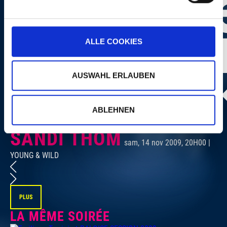
ALLE COOKIES
AUSWAHL ERLAUBEN
ABLEHNEN
Photo:
Dominik Plüss
SANDI THOM
sam, 14 nov 2009, 20H00 |
YOUNG & WILD
YO
PLUS
LA MÊME SOIRÉE