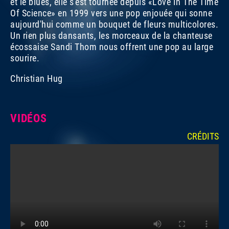
et le blues, elle s'est tournée depuis «Love In The Time
Of Science» en 1999 vers une pop enjouée qui sonne
aujourd'hui comme un bouquet de fleurs multicolores.
Un rien plus dansants, les morceaux de la chanteuse
écossaise Sandi Thom nous offrent une pop au large
sourire.
Christian Hug
VIDÉOS
EMILIANA TORRINI
EMILIANA TORRINI
E
D
CRÉDITS
SAM, 14 NOV 2009, 20H30 | YOUNG & WILD
PORTRAITS 2009
SA
P