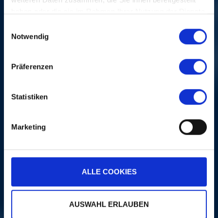
haben oder die sie im Rahmen Ihrer Nutzung der Dienste
gesammelt haben.
Einwilligungsauswahl
PORTRAITS
Notwendig
Präferenzen
Statistiken
Marketing
PLUS
ALLE COOKIES
LA MÊME SOIRÉE
AUSWAHL ERLAUBEN