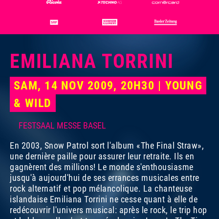
EMILIANA TORRINI
SAM, 14 NOV 2009, 20H30 | YOUNG
& WILD
FESTSAAL MESSE BASEL
En 2003, Snow Patrol sort l'album «The Final Straw»,
une dernière paille pour assurer leur retraite. Ils en
Photo:
Photo:
Dominik Plüss
Marco Grob
gagnèrent des millions! Le monde s'enthousiasme
jusqu'à aujourd'hui de ses errances musicales entre
rock alternatif et pop mélancolique. La chanteuse
islandaise Emiliana Torrini ne cesse quant à elle de
redécouvrir l'univers musical: après le rock, le trip hop