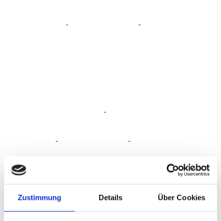
Artist History
Portrait
Histoire du festival
Location
Team
Zur Übersicht
Partner
Zurück
Toggle navigation
Zurück
Partner
Sponsors
Donateurs
Autres Soutiens
Zur Übersicht
Backline Blog
Newsletter
Zustimmung
Details
Über Cookies