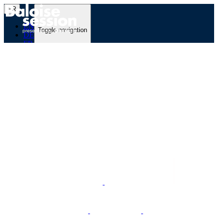
FR
EN
Toggle navigation
DE
FR
Programme
Zurück
Toggle navigation
Zurück
Programme
Line-up & Tickets
L'Offre CLUB VIP
Bon Cadeau
Zur Übersicht
Festival
Zurück
Toggle navigation
Zurück
Festival