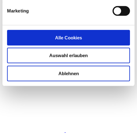
Taj Mahal´s
Phantom Blues Band
Marketing
Plus
Alle Cookies
Auswahl erlauben
Ablehnen