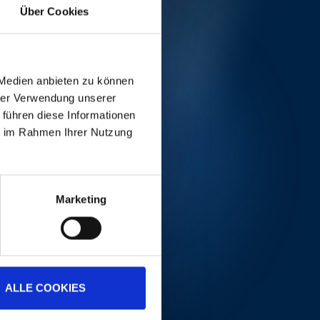
he Greek Bouzouki.
Über Cookies
 Medien anbieten zu können
hrer Verwendung unserer
 führen diese Informationen
ie im Rahmen Ihrer Nutzung
Marketing
ALLE COOKIES