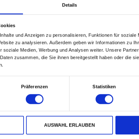
string instruments from the electric guitar to t
Details
Cookies
nhalte und Anzeigen zu personalisieren, Funktionen für soziale
Website zu analysieren. Außerdem geben wir Informationen zu I
r soziale Medien, Werbung und Analysen weiter. Unsere Partner
 Daten zusammen, die Sie ihnen bereitgestellt haben oder die s
n.
Präferenzen
Statistiken
AUSWAHL ERLAUBEN