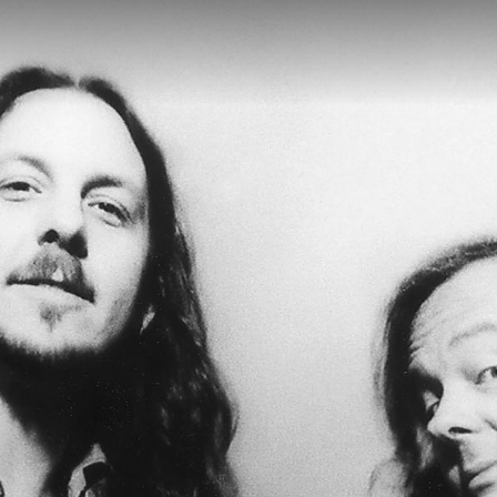
ARTNER
BACKLINE BLOG
NEW
PONSORS
ENEFACTORS
RTHER SUPPORTERS