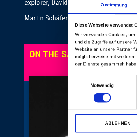
explorer, David Lindley, a magician on 
Zustimmung
Martin Schäfer
Diese Webseite verwendet 
Wir verwenden Cookies, um I
und die Zugriffe auf unsere 
Website an unsere Partner fü
ON THE SAME EVENING
möglicherweise mit weiteren
der Dienste gesammelt habe
Einwilligungsauswahl
Notwendig
ABLEHNEN