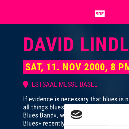
DAVID LIND
SAT, 11. NOV 2000, 8 
FESTSAAL MESSE BASEL
If evidence is necessary that blues is 
all things blues for over 45 years - an
Blues Band», who cultivate the classic 
Blues» recently captured one of the c