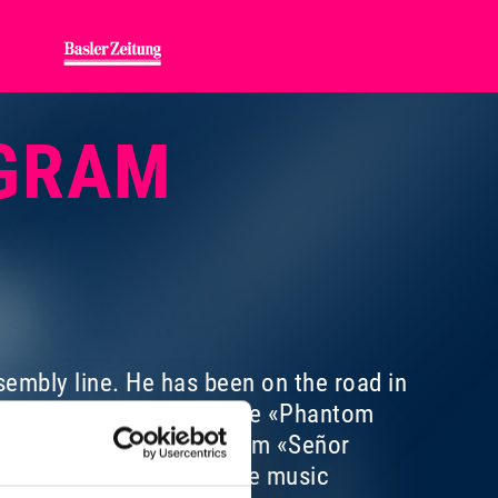
NGRAM
ssembly line. He has been on the road in
is hottest project: with the «Phantom
who with their studio album «Señor
e met another passionate music