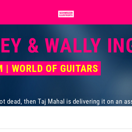
LEY & WALLY I
PM | WORLD OF GUITARS
not dead, then Taj Mahal is delivering it on an a
d at the festival edition 2000 he brought along h
rhythm’n’blues of the fifties and sixties – and 
oveted «Grammy Awards». During this sojourn h