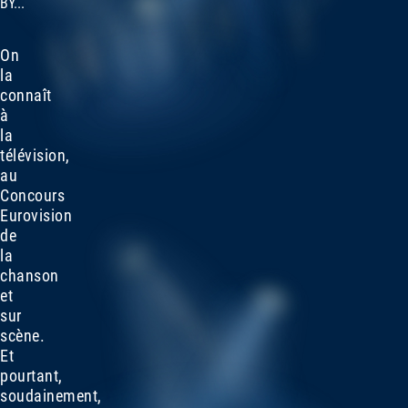
BY...
On
la
connaît
à
la
télévision,
au
Concours
Eurovision
de
la
chanson
et
sur
scène.
Et
pourtant,
soudainement,