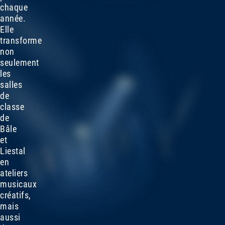
chaque
année.
Elle
transforme
non
seulement
les
salles
de
classe
de
Bâle
et
Liestal
en
ateliers
musicaux
créatifs,
mais
aussi