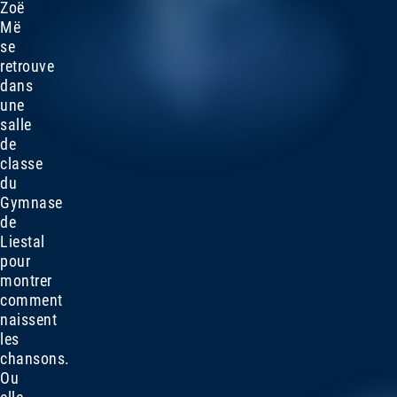
Zoë
Më
se
retrouve
dans
une
salle
de
classe
du
Gymnase
de
Liestal
pour
montrer
comment
naissent
les
chansons.
Ou