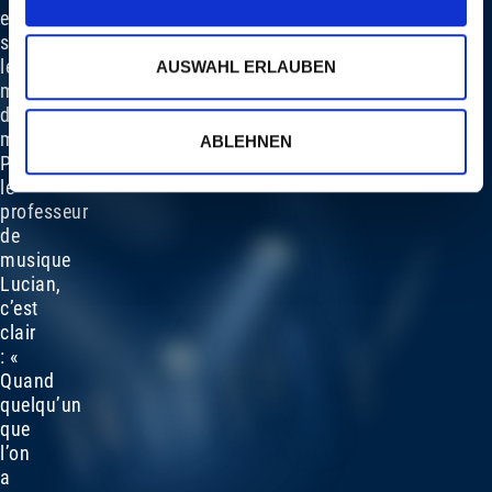
et
soudain,
les
AUSWAHL ERLAUBEN
mots
deviennent
musique.
ABLEHNEN
Pour
le
professeur
de
musique
Lucian,
c’est
clair
: «
Quand
quelqu’un
que
l’on
a