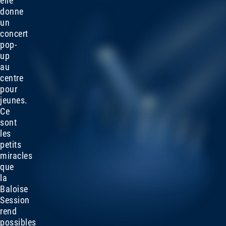
elle
donne
un
concert
pop-
up
au
centre
pour
jeunes.
Ce
sont
les
petits
miracles
que
la
Baloise
Session
rend
possibles