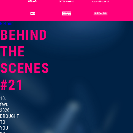
Retour
BEHIND
THE
SCENES
#21
10.
févr.
2026
BROUGHT
TO
YOU