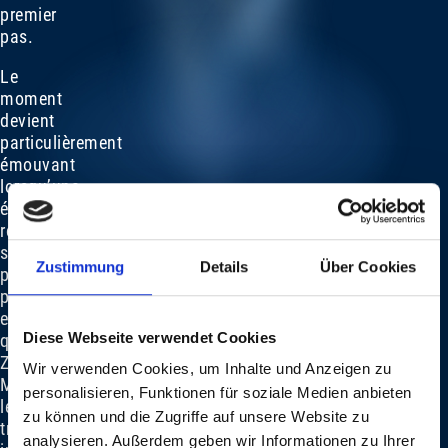
premier
pas.
Le
moment
devient
particulièrement
émouvant
lorsqu’une
élève
récite
ses
Zustimmung
Details
Über Cookies
propres
paroles
et
Diese Webseite verwendet Cookies
que
Zoë
Wir verwenden Cookies, um Inhalte und Anzeigen zu
Më
personalisieren, Funktionen für soziale Medien anbieten
les
zu können und die Zugriffe auf unsere Website zu
transforme
analysieren. Außerdem geben wir Informationen zu Ihrer