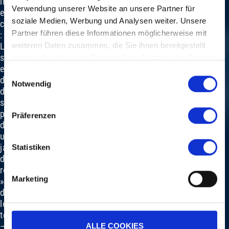
immédiatement
Verwendung unserer Website an unsere Partner für
en
soziale Medien, Werbung und Analysen weiter. Unsere
chanson
Partner führen diese Informationen möglicherweise mit
: «
La
weiteren Daten zusammen, die Sie ihnen bereitgestellt
solitude
haben oder die sie im Rahmen Ihrer Nutzung der Dienste
est
gesammelt haben.
Einwilligungsauswahl
différente
Notwendig
de
se
promener
Präferenzen
dans
un
jardin
Statistiken
de
roses
Marketing
»,
dit
le
texte
–
ALLE COOKIES