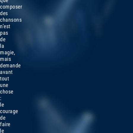
que
composer
des
chansons
n’est
pas
de
la
magie,
mais
demande
avant
tout
une
chose
:
le
courage
de
faire
le