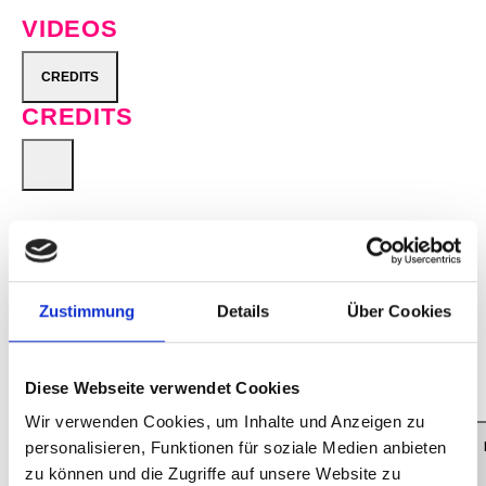
VIDEOS
CREDITS
CREDITS
Executive Producer for Baloise Session/Session
Basel AG: Beatrice Stirnimann Producer for
Baloise Session/Session Basel AG: Yvonne
Söhner Production for Baloise Session/Session
Zustimmung
Details
Über Cookies
Basel AG: BBM Productions, Wallbach
(Switzerland) Director: Roli Bärlocher Sound:
Ron Kurz ©: Session Basel AG 2015 Live
Diese Webseite verwendet Cookies
Photos: © Dominik Plüss
Wir verwenden Cookies, um Inhalte und Anzeigen zu
personalisieren, Funktionen für soziale Medien anbieten
GET HAPPY
zu können und die Zugriffe auf unsere Website zu