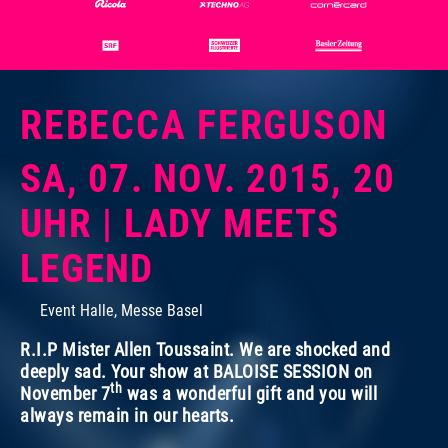
REBECCA FERGUSON
SA, 07. NOV. 2015, 20
UHR | LADY MEETS
LEGEND
Foto:
Foto:
Dominik Plüss
Flavia Schaub
Event Halle, Messe Basel
R.I.P Mister Allen Toussaint. We are shocked and
deeply sad. Your show at BALOISE SESSION on
th
November 7
was a wonderful gift and you will
always remain in our hearts.