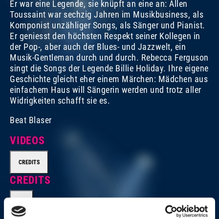
Er war eine Legende, sie knüpft an eine an: Allen
Toussaint war sechzig Jahren im Musikbusiness, als
Komponist unzähliger Songs, als Sänger und Pianist.
Er geniesst den höchsten Respekt seiner Kollegen in
der Pop-, aber auch der Blues- und Jazzwelt, ein
Musik-Gentleman durch und durch. Rebecca Ferguson
singt die Songs der Legende Billie Holiday. Ihre eigene
Geschichte gleicht eher einem Märchen: Mädchen aus
einfachem Haus will Sängerin werden und trotz aller
Widrigkeiten schafft sie es.
REBECCA FERGUSON
REBECCA FERGUSON
R
S
SA, 07. NOV. 2015, 20 UHR | LADY MEETS LEGEND
PORTRAITS 2015
SA
P
Beat Blaser
VIDEOS
CREDITS
CREDITS