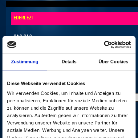
This
is
EDERLEZI
a
modal
window.
GAS GAS
SVADBA
Zustimmung
Details
Über Cookies
Diese Webseite verwendet Cookies
IMAGE GALLERY
Wir verwenden Cookies, um Inhalte und Anzeigen zu
personalisieren, Funktionen für soziale Medien anbieten
zu können und die Zugriffe auf unsere Website zu
MORE
analysieren. Außerdem geben wir Informationen zu Ihrer
ON THE SAME EVENING
Verwendung unserer Website an unsere Partner für
soziale Medien, Werbung und Analysen weiter. Unsere
GEORGE DALARAS
CREDITS
Partner führen diese Informationen möglicherweise mit