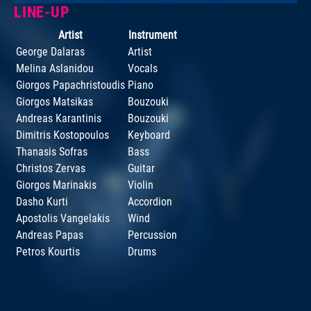
LINE-UP
Artist
Instrument
George Dalaras
Artist
Melina Aslanidou
Vocals
Giorgos Papachristoudis
Piano
Giorgos Matsikas
Bouzouki
Andreas Karantinis
Bouzouki
Dimitris Kostopoulos
Keyboard
Thanasis Sofras
Bass
Christos Zervas
Guitar
Giorgos Marinakis
Violin
Dasho Kurti
Accordion
Apostolis Vangelakis
Wind
Andreas Papas
Percussion
Petros Kourtis
Drums