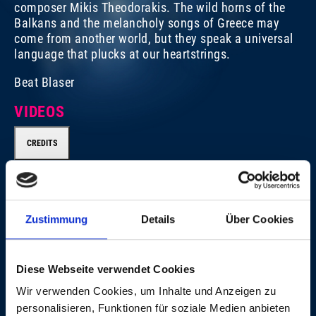
composer Mikis Theodorakis. The wild horns of the
Balkans and the melancholy songs of Greece may
come from another world, but they speak a universal
language that plucks at our heartstrings.
Beat Blaser
GEORGE DALARAS
G
VIDEOS
SUN, 13. NOV 2011, 8 PM | BALKAN BEATS
SU
CREDITS
CREDITS
Zustimmung
Details
Über Cookies
Executive Producer for Schweizer Radio und
Fernsehen (SRF): Chris Egger Executive Producers for
Avo Session/Session Basel AG: Matthias Müller and
Diese Webseite verwendet Cookies
Beatrice Stirnimann Director: Roli Bärlocher, BBM
Wir verwenden Cookies, um Inhalte und Anzeigen zu
Productions, Wallbach (Switzerland) Sound: Ron Kurz,
personalisieren, Funktionen für soziale Medien anbieten
Hard Studios, Zürich (Switzerland) Live Photos: ©