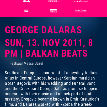
GEORGE DALARAS
SUN, 13. NOV 2011, 8
Photo:
Dominik Plüss
PM | BALKAN BEATS
Festsaal Messe Basel
Southeast Europe is somewhat of a mystery to those
of us in Central Europe, however Serbian musician
Goran Begovic with his Wedding and Funeral Band
and the Greek bard George Dalaras promise to open
our ears with their music and unlock part of that
mystery. Bregovic became known in Emir Kusturica’s
films and Dalaras worked with «Zorba the Greek»