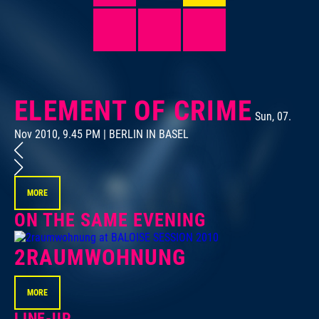
ELEMENT OF CRIME
Sun, 07.
Nov 2010, 9.45 PM | BERLIN IN BASEL
No
MORE
ON THE SAME EVENING
2RAUMWOHNUNG
MORE
LINE-UP