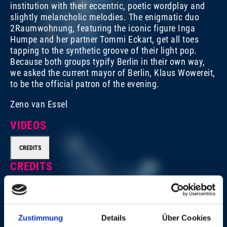
institution with their eccentric, poetic wordplay and
slightly melancholic melodies. The enigmatic duo
2Raumwohnung, featuring the iconic figure Inga
Humpe and her partner Tommi Eckart, get all toes
tapping to the synthetic groove of their light pop.
Because both groups typify Berlin in their own way,
we asked the current mayor of Berlin, Klaus Wowereit,
to be the official patron of the evening.
Zeno van Essel
VIDEOS
CREDITS
CREDITS
Executive Producer for Swiss Television (SF): Yvonne
Zustimmung
Details
Über Cookies
Söhner Executive Producers for Avo Session/Session