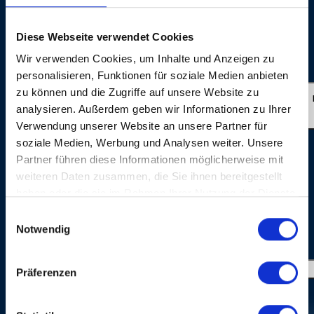
Basel AG: Matthias Müller and Beatrice Stirnimann
Director: Roli Bärlocher, BBM Productions, Wallbach
Diese Webseite verwendet Cookies
(Switzerland) Sound: Ron Kurz, Hard Studios, Zürich
Wir verwenden Cookies, um Inhalte und Anzeigen zu
(Switzerland) Live Photos: © Dominik Plüss
personalisieren, Funktionen für soziale Medien anbieten
zu können und die Zugriffe auf unsere Website zu
BITTE BLEIB BEI MIR
analysieren. Außerdem geben wir Informationen zu Ihrer
Verwendung unserer Website an unsere Partner für
soziale Medien, Werbung und Analysen weiter. Unsere
Partner führen diese Informationen möglicherweise mit
weiteren Daten zusammen, die Sie ihnen bereitgestellt
haben oder die sie im Rahmen Ihrer Nutzung der Dienste
gesammelt haben.
Einwilligungsauswahl
Notwendig
IMAGE GALLERY
Präferenzen