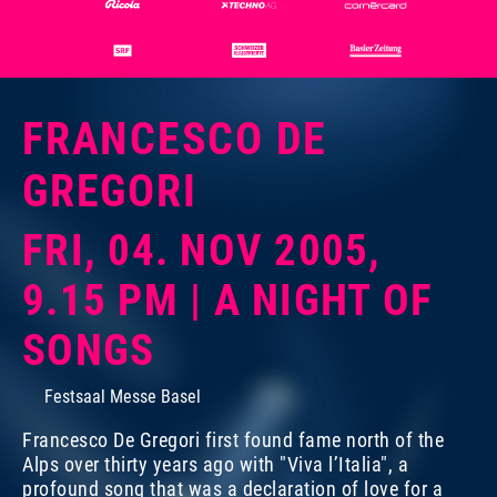
FRANCESCO DE
GREGORI
FRI, 04. NOV 2005,
9.15 PM | A NIGHT OF
SONGS
Festsaal Messe Basel
Francesco De Gregori first found fame north of the
Alps over thirty years ago with "Viva l’Italia", a
profound song that was a declaration of love for a