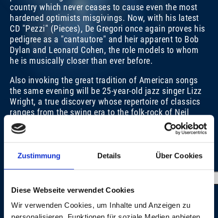
country which never ceases to cause even the most
hardened optimists misgivings. Now, with his latest
CD "Pezzi" (Pieces), De Gregori once again proves his
pedigree as a "cantautore" and heir apparent to Bob
Dylan and Leonard Cohen, the role models to whom
he is musically closer than ever before.
Also invoking the great tradition of American songs
the same evening will be 25-year-old jazz singer Lizz
Wright, a true discovery whose repertoire of classics
ranges from the swing era to the folk-rock of Neil
Young. She topped the jazz charts in summer 2005.
Martin Schäfer
Zustimmung
Details
Über Cookies
IMAGE GALLERY
Diese Webseite verwendet Cookies
Wir verwenden Cookies, um Inhalte und Anzeigen zu
personalisieren, Funktionen für soziale Medien anbieten