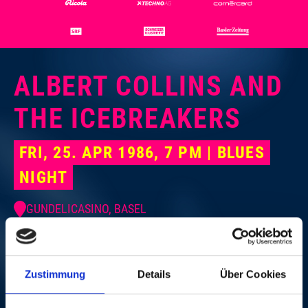
ALBERT COLLINS AND
THE ICEBREAKERS
FRI, 25. APR 1986, 7 PM | BLUES
NIGHT
GUNDELICASINO, BASEL
In 1986, Koko Taylor, Queen of the Blues, was the
number one female blues singer with her powerful,
raging and pounding sound. She first performed in
Zustimmung
Details
Über Cookies
small clubs in Chicago. Her performances on large
festival stages and in live broadcasts in and outside