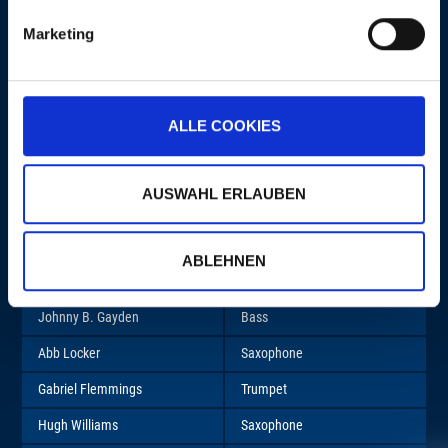
MORE
Marketing
ALLE COOKIES
LINE-UP
AUSWAHL ERLAUBEN
ARTIST
INSTRUMENT
ABLEHNEN
Albert Collins
Guitar
Johnny B. Gayden
Bass
Abb Locker
Saxophone
Gabriel Flemmings
Trumpet
Hugh Williams
Saxophone