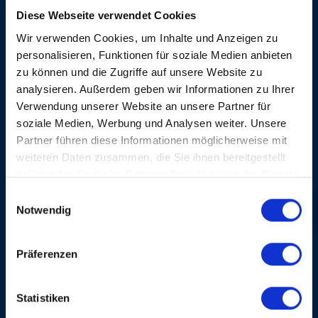
of the US made her famous.
Diese Webseite verwendet Cookies
Albert Collins’ live performances are legendary. He
Wir verwenden Cookies, um Inhalte und Anzeigen zu
commanded the stage and seemed to be everywhere
personalisieren, Funktionen für soziale Medien anbieten
at once. He underlined his playing with the best
zu können und die Zugriffe auf unsere Website zu
physical presence in the blues scene.
analysieren. Außerdem geben wir Informationen zu Ihrer
Verwendung unserer Website an unsere Partner für
soziale Medien, Werbung und Analysen weiter. Unsere
ON THE SAME EVENING
Partner führen diese Informationen möglicherweise mit
weiteren Daten zusammen, die Sie ihnen bereitgestellt
haben oder die sie im Rahmen Ihrer Nutzung der Dienste
gesammelt haben.
Einwilligungsauswahl
Notwendig
KOKO TAYLOR &
Präferenzen
HER BLUES MACHINE
Statistiken