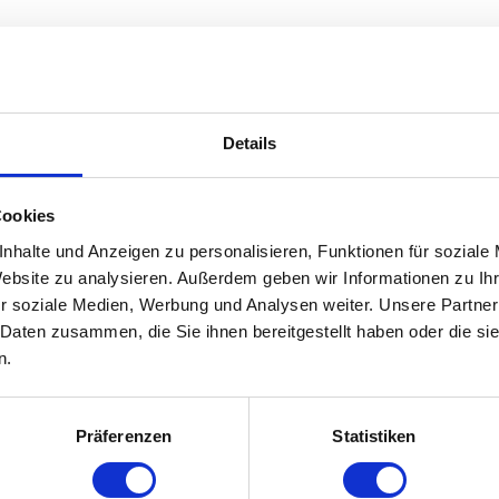
OETRY
Details
-Songwriterinnen sticht die sympathische Schottin Amy Macdonald mit 
 Star und in der Schweiz war sie seit April 2008 immer auf den ersten
he Musik die berührt und hat mit seinem 3. Album «masquerade» ein w
Cookies
nhalte und Anzeigen zu personalisieren, Funktionen für soziale
Website zu analysieren. Außerdem geben wir Informationen zu I
r soziale Medien, Werbung und Analysen weiter. Unsere Partner
 Daten zusammen, die Sie ihnen bereitgestellt haben oder die s
n.
Präferenzen
Statistiken