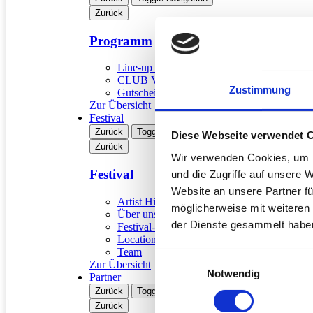
Coal
Zurück
Programm
Mo, 17. Nov. 2008, 20 Uhr | SONGS & P
Line-up & Tickets
Festsaal Messe Basel
CLUB VIP-Packages
Zustimmung
Gutschein
Aus dem anscheinend unerschöpflichen Pool neuer britischer Singer
Zur Übersicht
England ist die Doppelplatin-Gewinnerin bereits seit Anfang 2008 ein
Festival
Der talentierte Innerschweizer Singer-Songwriter COAL macht ehrlic
Zurück
Toggle navigation
Diese Webseite verwendet 
Zurück
Wir verwenden Cookies, um I
Festival
und die Zugriffe auf unsere 
Matthias Wilde
Website an unsere Partner fü
Artist History
Fotogalerie
möglicherweise mit weiteren
Über uns
der Dienste gesammelt habe
Festival-Geschichte
Location
Foto:
Dominik Plüss
Team
Einwilligungsauswahl
Zur Übersicht
Coal
Mo, 17. Nov. 2008, 20 Uhr | SONGS & POETRY
Notwendig
Partner
Zurück
Toggle navigation
Coal
Mo, 17. Nov. 2008, 20 Uhr | SONGS & POETRY
Zurück