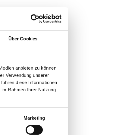
Über Cookies
ihrer markanten Stimme und ihrem rauen Charme besonders hervor. In
 drei Rängen der Album-Charts anzutreffen.
iederum facettenreiches und stimmungsvolles Album produziert.
 Medien anbieten zu können
hrer Verwendung unserer
 führen diese Informationen
ie im Rahmen Ihrer Nutzung
Marketing