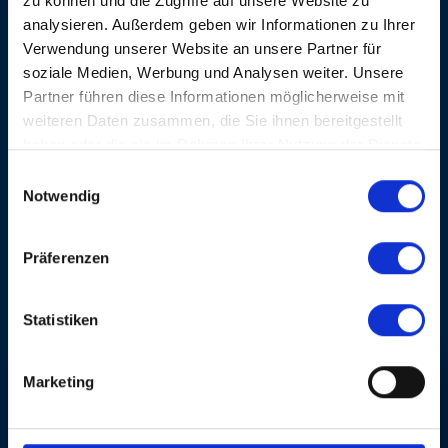
zu können und die Zugriffe auf unsere Website zu
Jährchen nicht anzusehen und anzuhören. Sie freute
sich zusammen mit ihrer Begleitband auf das
analysieren. Außerdem geben wir Informationen zu Ihrer
enthusiastische Basler Publikum.
Verwendung unserer Website an unsere Partner für
soziale Medien, Werbung und Analysen weiter. Unsere
Partner führen diese Informationen möglicherweise mit
weiteren Daten zusammen, die Sie ihnen bereitgestellt
haben oder die sie im Rahmen Ihrer Nutzung der Dienste
gesammelt haben.
Einwilligungsauswahl
WEITERE KONZERTE
Notwendig
FR, 24. OKT. 1997, 20 UHR
Präferenzen
GOSPEL
Statistiken
Marketing