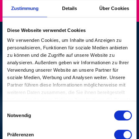
Zustimmung
Details
Über Cookies
Diese Webseite verwendet Cookies
MARGARET ALLISON
Wir verwenden Cookies, um Inhalte und Anzeigen zu
personalisieren, Funktionen für soziale Medien anbieten
FR, 24. OKT. 1997, 20
zu können und die Zugriffe auf unsere Website zu
analysieren. Außerdem geben wir Informationen zu Ihrer
UHR | GOSPEL
Verwendung unserer Website an unsere Partner für
soziale Medien, Werbung und Analysen weiter. Unsere
Pauluskirche Basel
Partner führen diese Informationen möglicherweise mit
weiteren Daten zusammen, die Sie ihnen bereitgestellt
Die Gospelkonzerte in der Basler Pauluskirche waren
haben oder die sie im Rahmen Ihrer Nutzung der Dienste
sogar in den USA als die stimmungsmässig besten in
gesammelt haben.
Europa bekannt. Margaret Allison war ein African-
Einwilligungsauswahl
American Spiritual in Amerika. Mit ihrem traditionellen
Notwendig
Gospel wurde sie 1997 in die «Hall of Fame»
aufgenommen, der höchsten Auszeichnung für einen
Präferenzen
Sänger in dieser Sparte. Der Gospel-Diva waren die 70