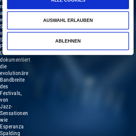
mehr
als
eine
AUSWAHL ERLAUBEN
Sammlung
von
Star-
ABLEHNEN
Porträts.
Er
dokumentiert
die
evolutionäre
Bandbreite
des
Festivals,
von
Jazz-
Sensationen
wie
Esperanza
Spalding