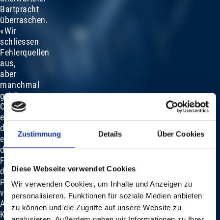
Bartpracht
überraschen.
«Wir
schliessen
Fehlerquellen
aus,
aber
manchmal
gehört
Chaos
einfach
dazu»,
Zustimmung
Details
Über Cookies
erklärt
die
Fotografin,
Diese Webseite verwendet Cookies
deren
Portfolio
Wir verwenden Cookies, um Inhalte und Anzeigen zu
von
personalisieren, Funktionen für soziale Medien anbieten
Alicia
zu können und die Zugriffe auf unsere Website zu
Keys
analysieren. Außerdem geben wir Informationen zu Ihrer