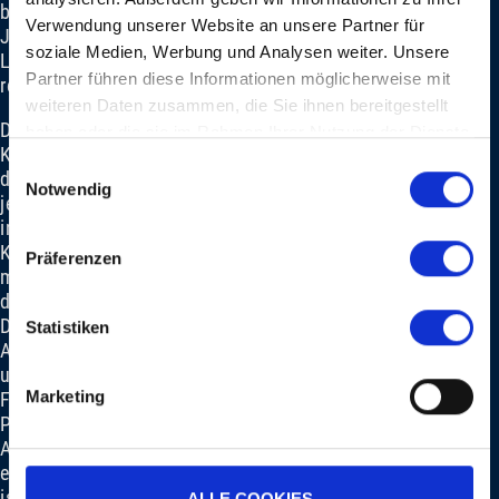
bis
CREDITS
Verwendung unserer Website an unsere Partner für
John
soziale Medien, Werbung und Analysen weiter. Unsere
Legend
Partner führen diese Informationen möglicherweise mit
reicht.
weiteren Daten zusammen, die Sie ihnen bereitgestellt
Der
haben oder die sie im Rahmen Ihrer Nutzung der Dienste
Kalender,
gesammelt haben.
Einwilligungsauswahl
der
Notwendig
jeweils
in
Kooperation
Präferenzen
mit
der
Druckerei Birkhäuser+GBC
Statistiken
AG
und
Marketing
Fischer
Papier
AG
entsteht,
ist
ALLE COOKIES