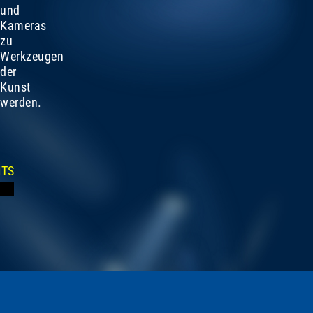
und
Kameras
zu
Werkzeugen
der
Kunst
werden.
ITS
This
The
is
media
a
could
modal
not
window.
be
loaded,
either
because