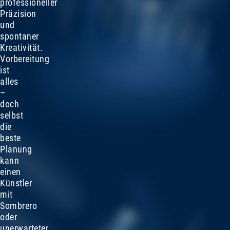
professioneller
Präzision
und
spontaner
Kreativität.
Vorbereitung
ist
alles
–
doch
selbst
die
beste
Planung
kann
einen
Künstler
mit
Sombrero
oder
unerwarteter