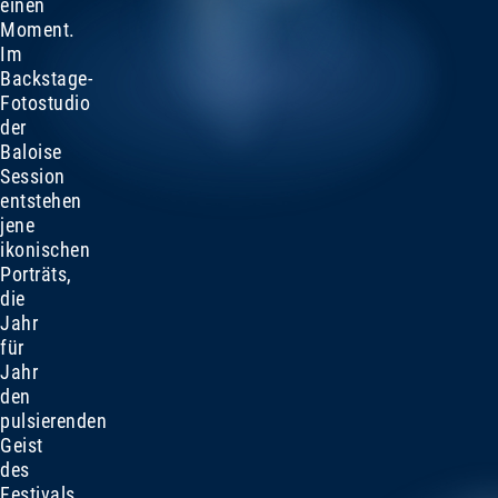
einen
Moment.
Im
Backstage-
Fotostudio
der
Baloise
Session
entstehen
jene
ikonischen
Porträts,
die
Jahr
für
Jahr
den
pulsierenden
Geist
des
Festivals