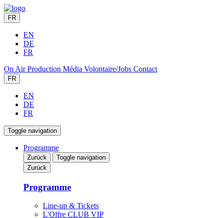
FR
EN
DE
FR
On Air
Production
Média
Volontaire/Jobs
Contact
FR
EN
DE
FR
Toggle navigation
Programme
Zurück
Toggle navigation
Zurück
Programme
Line-up & Tickets
L'Offre CLUB VIP