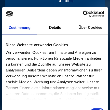
annuels
19.
Bongénie
: Bon d’achat
d’une valeur de CHF
250.–
Zustimmung
Details
Über Cookies
20.
Bâle tourisme
: 1×
Urban Art City Tour –
Graffiti & Street Art
Diese Webseite verwendet Cookies
Wir verwenden Cookies, um Inhalte und Anzeigen zu
21.
Telebasel
: 1× visite du
personalisieren, Funktionen für soziale Medien anbieten
studio pour dix
zu können und die Zugriffe auf unsere Website zu
personnes, apéritif
analysieren. Außerdem geben wir Informationen zu Ihrer
inclus
Verwendung unserer Website an unsere Partner für
22. - 23.
Cornèrcard
: 2× cartes
soziale Medien, Werbung und Analysen weiter. Unsere
prépayées de CHF
Partner führen diese Informationen möglicherweise mit
200.– chacune
weiteren Daten zusammen, die Sie ihnen bereitgestellt
haben oder die sie im Rahmen Ihrer Nutzung der Dienste
24. - 26.
CH Media TV
: 3×
gesammelt haben.
Einwilligungsauswahl
forfaits de streaming