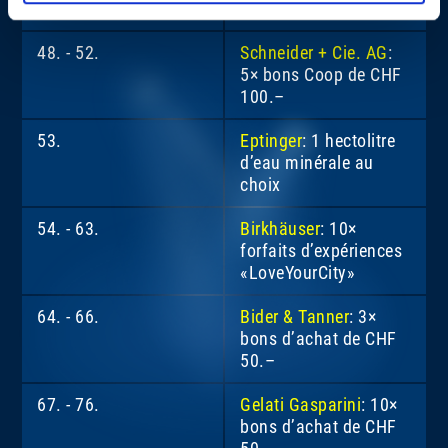
de 7 CD
48. - 52.
Schneider + Cie. AG
:
5× bons Coop de CHF
100.–
53.
Eptinger
: 1 hectolitre
d’eau minérale au
choix
54. - 63.
Birkhäuser
: 10×
forfaits d’expériences
«LoveYourCity»
64. - 66.
Bider & Tanner
: 3×
bons d’achat de CHF
50.–
67. - 76.
Gelati Gasparini
: 10×
bons d’achat de CHF