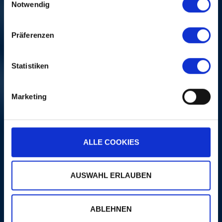
Notwendig
OnePlus
27.
Haecky
: 6 bouteilles
Präferenzen
de Cava Vilarnau Brut
0,7 l
Statistiken
28.
Haecky
: 6 bouteilles
de Cava Vilarnau Rosé
0,7 l
Marketing
29. - 32.
Ricola
: 4× 2 entrées
pour le centre des
herbes – atelier inclus
ALLE COOKIES
33. - 42.
Mövenpick Wein
: 10×
cartes-cadeaux de
AUSWAHL ERLAUBEN
CHF 100.– chacune
43. - 47.
Messerli
: 5×
ABLEHNEN
ensembles Lounge CD