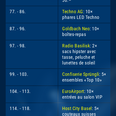
50.–
77. - 86.
Techno AG
: 10×
phares LED Techno
87. - 96.
Goldbach Neo
: 10×
boîtes-repas
97. - 98.
Radio Basilisk
: 2×
sacs hipster avec
tasse, peluche et
lunettes de soleil
99. - 103.
Confiserie Sprüngli
: 5×
ensembles «Top 10»
104. - 113.
EuroAirport
: 10×
entrées au salon VIP
114. - 118.
Host City Basel
: 5×
couteaux suisses