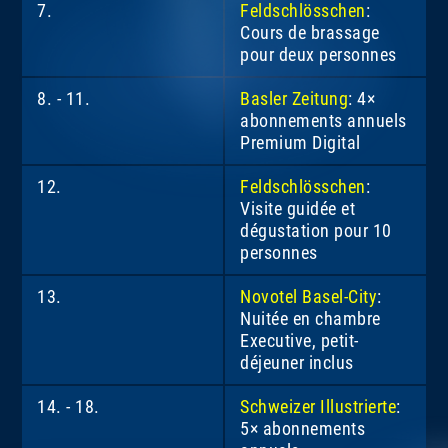
7.
Feldschlösschen
:
Cours de brassage
pour deux personnes
8. - 11.
Basler Zeitung
: 4×
abonnements annuels
Premium Digital
12.
Feldschlösschen
:
Visite guidée et
dégustation pour 10
personnes
13.
Novotel Basel-City
:
Nuitée en chambre
Executive, petit-
déjeuner inclus
14. - 18.
Schweizer Illustrierte
:
5× abonnements