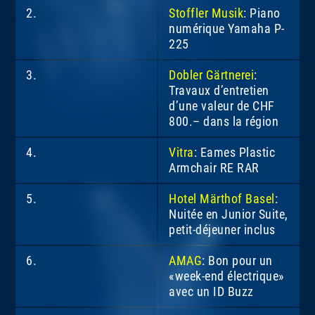
2.
Stoffler Musik
: Piano
numérique Yamaha P-
225
3.
Dobler Gärtnerei
:
Travaux d’entretien
d’une valeur de CHF
800.– dans la région
4.
Vitra
: Eames Plastic
Armchair RE RAR
5.
Hotel Märthof Basel
:
Nuitée en Junior Suite,
petit-déjeuner inclus
6.
AMAG
: Bon pour un
«week-end électrique»
avec un ID Buzz