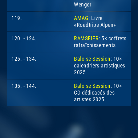
Wenger
119.
AMAG
: Livre
«Roadtrips Alpen»
120. - 124.
RAMSEIER
: 5× coffrets
rafraîchissements
125. - 134.
Baloise Session
: 10×
calendriers artistiques
2025
135. - 144.
Baloise Session
: 10×
CD dédicacés des
artistes 2025