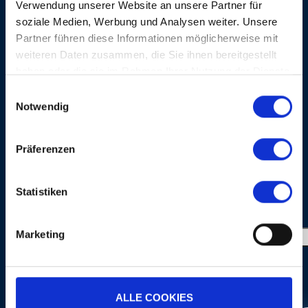
Verwendung unserer Website an unsere Partner für
CRÉDITS
soziale Medien, Werbung und Analysen weiter. Unsere
Partner führen diese Informationen möglicherweise mit
weiteren Daten zusammen, die Sie ihnen bereitgestellt
haben oder die sie im Rahmen Ihrer Nutzung der Dienste
gesammelt haben.
Einwilligungsauswahl
Notwendig
Präferenzen
TIME TO PLAY
GOL
Statistiken
GALERIE PHOTOS
Marketing
ALLE COOKIES