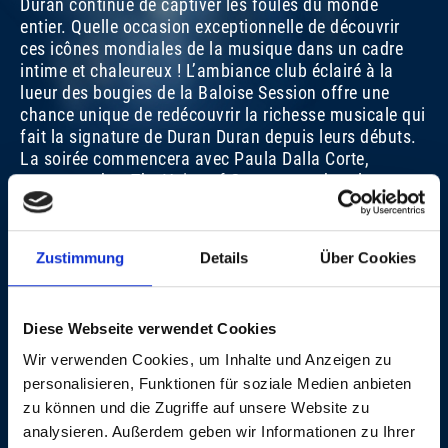
Duran continue de captiver les foules du monde
entier. Quelle occasion exceptionnelle de découvrir
ces icônes mondiales de la musique dans un cadre
intime et chaleureux ! L’ambiance club éclairé à la
lueur des bougies de la Baloise Session offre une
chance unique de redécouvrir la richesse musicale qui
fait la signature de Duran Duran depuis leurs débuts.
La soirée commencera avec Paula Dalla Corte,
gagnante de «
The Voice of Germany
», dont le
mélange d’Americana, d’indie pop et de glam-punk a
déjà généré plus de 100 millions de streams.
Zustimmung
Details
Über Cookies
Zeno van Essel
Avec le généreux soutien de
l'association «Freunde der
Baloise Session»
Diese Webseite verwendet Cookies
VIDÉOS
Wir verwenden Cookies, um Inhalte und Anzeigen zu
personalisieren, Funktionen für soziale Medien anbieten
zu können und die Zugriffe auf unsere Website zu
CRÉDITS
analysieren. Außerdem geben wir Informationen zu Ihrer