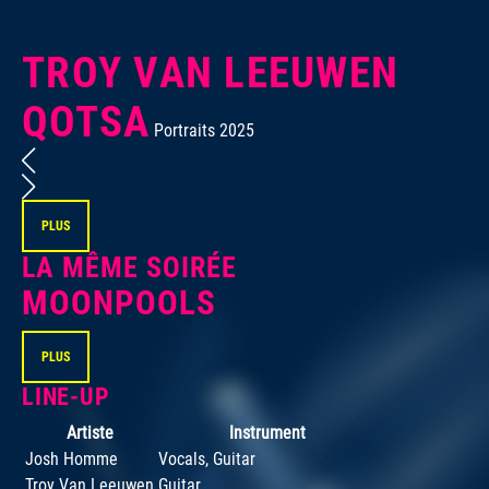
TROY VAN LEEUWEN
QOTSA
Por
Portraits 2025
PLUS
LA MÊME SOIRÉE
MOONPOOLS
PLUS
LINE-UP
Artiste
Instrument
Josh Homme
Vocals, Guitar
Troy Van Leeuwen
Guitar