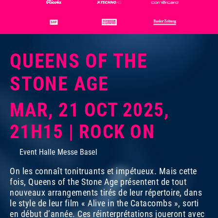
QUEENS OF THE
STONE AGE
MAR, 21 OCT 2025,
21H15 | ROCK ON
Event Halle Messe Basel
On les connaît tonitruants et impétueux. Mais cette
fois, Queens of the Stone Age présentent de tout
nouveaux arrangements tirés de leur répertoire, dans
le style de leur film «
Alive in the Catacombs
», sorti
en début d’année. Ces réinterprétations joueront avec