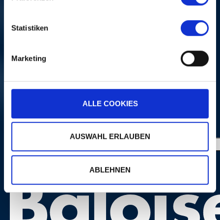
Statistiken
QUEENS OF THE STONE
AGE
Marketing
mar, 21 oct 2025, 21H15 | ROCK ON
ALLE COOKIES
PLUS
PORTRAITS
AUSWAHL ERLAUBEN
ABLEHNEN