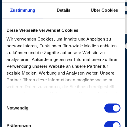
Zustimmung
Details
Über Cookies
Diese Webseite verwendet Cookies
Wir verwenden Cookies, um Inhalte und Anzeigen zu
personalisieren, Funktionen für soziale Medien anbieten
zu können und die Zugriffe auf unsere Website zu
Photo:
Dominik Plüss
analysieren. Außerdem geben wir Informationen zu Ihrer
Verwendung unserer Website an unsere Partner für
CRÉDITS
soziale Medien, Werbung und Analysen weiter. Unsere
Partner führen diese Informationen möglicherweise mit
weiteren Daten zusammen, die Sie ihnen bereitgestellt
haben oder die sie im Rahmen Ihrer Nutzung der Dienste
gesammelt haben.
Einwilligungsauswahl
Notwendig
Präferenzen