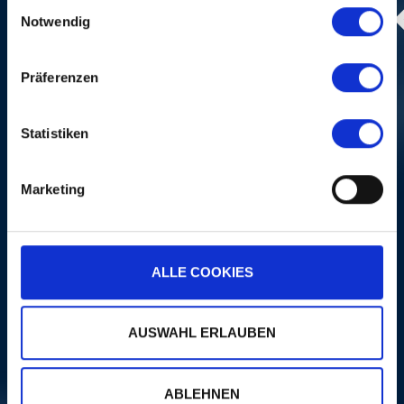
Einwilligungsauswahl
Notwendig
Photo:
Dominik Plüss
Präferenzen
Statistiken
Marketing
ALLE COOKIES
AUSWAHL ERLAUBEN
ONEREPUBLIC
dim, 06 nov 2022, 21H15
| FEEL AGAIN
| 
ABLEHNEN