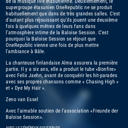
de la musique live étasunienne. Deuxièmement, le
supergroupe étasunien OneRepublic ne se produit
habituellement que dans de très grandes salles. C'est
d'autant plus réjouissant qu'ils jouent une deuxième
fois à quelques mètres de leurs fans dans
l’atmosphère intime de la Baloise Session. C'est
pourquoi la Baloise Session se réjouit que
OneRepublic vienne une fois de plus mettre
l'ambiance à Bâle.
La chanteuse finlandaise Alma assurera la première
partie. Il y a six ans, elle a produit le tube «Bonfire»
avec Felix Jaehn, avant de conquérir les hit-parades
avec ses propres chansons comme « Chasing High »
et « Dye My Hair ».
Zeno van Essel
Avec l'aimable soutien de l'association «Freunde der
Baloise Session».
AVEC LE GÉNÉREUX SOUTIEN DE