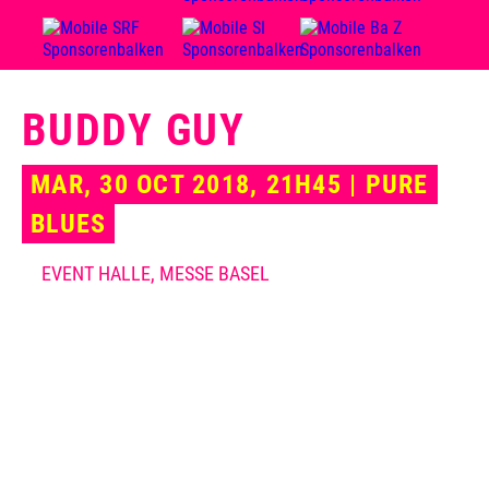
BUDDY GUY
MAR, 30 OCT 2018, 21H45 | PURE
BLUES
EVENT HALLE, MESSE BASEL
«The Blues Is Alive and Well», tel est le titre du dernier
album du Bluesshouter et guitariste Buddy Guy. C'est
juste, et Guy n’est lui-même certainement pas
innocent dans cette affaire. Guitariste depuis
soixante ans, il incarne aujourd'hui le blues de
Chicago – cette musique brute et directe du sud de la
Ville venteuse – comme personne. La chanteuse Beth
Hart vient de L.A., et pourtant on ne peut pas parler