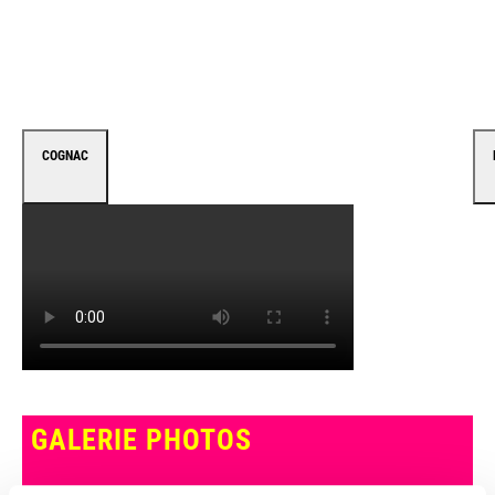
for Baloise Session/Session Basel AG: BBM
Productions, Wallbach (Switzerland) Director: Roli
Bärlocher Sound: Ron Kurz ©: Session Basel AG 2018
Live Photos: © Dominik Plüss
COGNAC
GALERIE PHOTOS