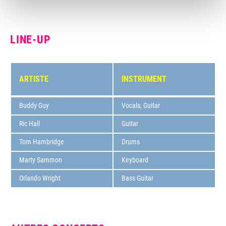
LINE-UP
ARTISTE
INSTRUMENT
Buddy Guy
Vocals, Guitar
Ric Hall
Guitar
Tom Hambridge
Drums
Marty Sammon
Keyboard
Orlando Wright
Bass Guitar