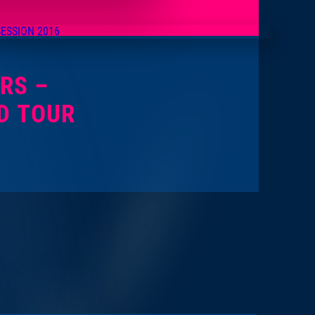
ERS –
D TOUR