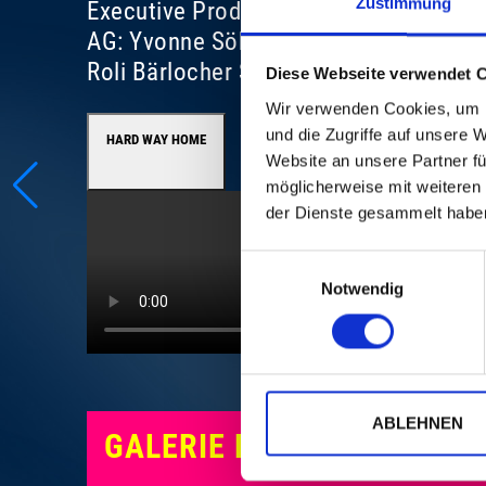
Zustimmung
Executive Producer for Baloise Sessio
AG: Yvonne Söhner Production for Bal
Roli Bärlocher Sound: Ron Kurz ©: Se
Diese Webseite verwendet 
Wir verwenden Cookies, um I
und die Zugriffe auf unsere 
HARD WAY HOME
Website an unsere Partner fü
möglicherweise mit weiteren
der Dienste gesammelt habe
Einwilligungsauswahl
Notwendig
ABLEHNEN
GALERIE PHOTOS