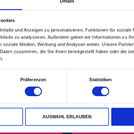
Details
n/Session Basel AG: Beatrice Stirnimann Produ
oise Session/Session Basel AG: BBM Productions
ssion Basel AG 2016 Live Photos: © Dominik Plü
Cookies
nhalte und Anzeigen zu personalisieren, Funktionen für soziale
Website zu analysieren. Außerdem geben wir Informationen zu I
r soziale Medien, Werbung und Analysen weiter. Unsere Partner
 Daten zusammen, die Sie ihnen bereitgestellt haben oder die s
n.
Präferenzen
Statistiken
AUSWAHL ERLAUBEN
LA MÊME SOI