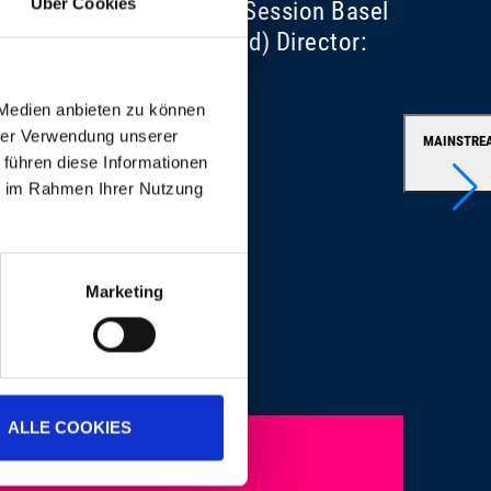
Über Cookies
cer for Baloise Session/Session Basel
, Wallbach (Switzerland) Director:
ss
 Medien anbieten zu können
hrer Verwendung unserer
MAINSTREA
 führen diese Informationen
ie im Rahmen Ihrer Nutzung
Marketing
ALLE COOKIES
RÉE