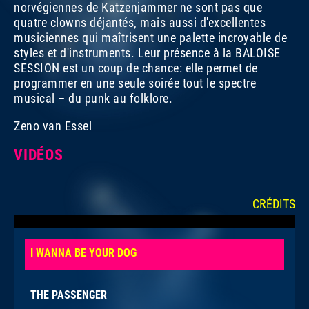
norvégiennes de Katzenjammer ne sont pas que
quatre clowns déjantés, mais aussi d'excellentes
musiciennes qui maîtrisent une palette incroyable de
styles et d'instruments. Leur présence à la BALOISE
SESSION est un coup de chance: elle permet de
programmer en une seule soirée tout le spectre
musical – du punk au folklore.
Zeno van Essel
VIDÉOS
CRÉDITS
This
The media could not be loaded, either because the
is
server or network failed or because the format is not
I WANNA BE YOUR DOG
a
supported.
modal
window.
THE PASSENGER