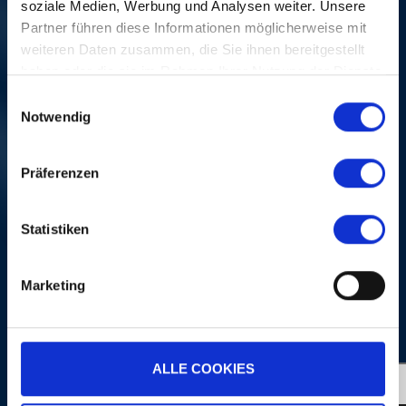
IGGY POP
CRÉDITS
soziale Medien, Werbung und Analysen weiter. Unsere
sam, 24 oct 2015, 21H45 | ONE OF A
Partner führen diese Informationen möglicherweise mit
KIND
K
weiteren Daten zusammen, die Sie ihnen bereitgestellt
haben oder die sie im Rahmen Ihrer Nutzung der Dienste
gesammelt haben.
Einwilligungsauswahl
Notwendig
Präferenzen
PLUS
Statistiken
Marketing
PORTRAITS
ALLE COOKIES