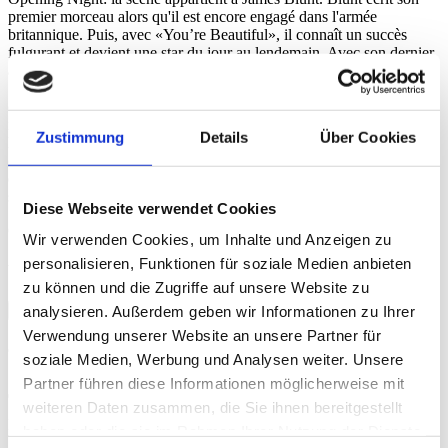
premier morceau alors qu'il est encore engagé dans l'armée
britannique. Puis, avec «You’re Beautiful», il connaît un succès
fulgurant et devient une star du jour au lendemain. Avec son dernier
album, l'Anglais poursuit son ascension et entraîne la BALOISE
SESSION vers un éblouissant «Moon Landing». Butterscotch,
championne du monde de beatbox, nous ouvre un monde
insoupçonné: de sa seule voix, elle est capable de jouer à la fois de
Zustimmung
Details
Über Cookies
la batterie et du trombone, s'accompagne indifféremment à la guitare
ou au clavier – et chante. La percussionniste vocale de Sacramento
de seulement 29 ans passe d'un style à l'autre avec une aisance
spectaculaire.
Diese Webseite verwendet Cookies
Christian Hug
Wir verwenden Cookies, um Inhalte und Anzeigen zu
personalisieren, Funktionen für soziale Medien anbieten
Vidéos
zu können und die Zugriffe auf unsere Website zu
analysieren. Außerdem geben wir Informationen zu Ihrer
Crédits
Verwendung unserer Website an unsere Partner für
Crédits
soziale Medien, Werbung und Analysen weiter. Unsere
Partner führen diese Informationen möglicherweise mit
weiteren Daten zusammen, die Sie ihnen bereitgestellt
Executive Producer for Baloise Session/Session Basel AG: Beatrice
haben oder die sie im Rahmen Ihrer Nutzung der Dienste
Stirnimann Producer for Baloise Session/Session Basel AG: Yvonne