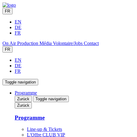
FR
EN
DE
FR
On Air
Production
Média
Volontaire/Jobs
Contact
FR
EN
DE
FR
Toggle navigation
Programme
Zurück
Toggle navigation
Zurück
Programme
Line-up & Tickets
L'Offre CLUB VIP