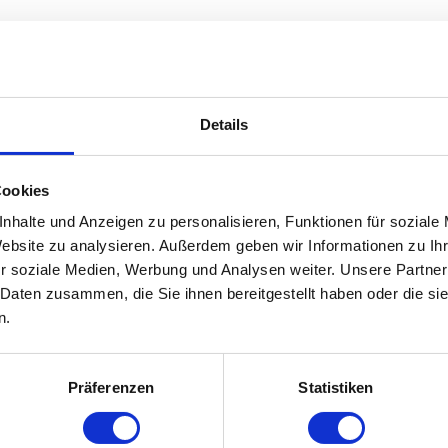
BREAKERS
Details
aritions et les expériences douloureuses de son enfance en rédigeant un
rète de sa voix puissante et décidée. C'est ainsi qu'elle est devenue l'ét
Cookies
s mondiales. Ces Écossais ont vendu davantage d'albums de leur pop légèr
nhalte und Anzeigen zu personalisieren, Funktionen für soziale
 avec sa fraîcheur d'antan et leurs sons pop saturés et pulsés.
Website zu analysieren. Außerdem geben wir Informationen zu I
r soziale Medien, Werbung und Analysen weiter. Unsere Partner
 Daten zusammen, die Sie ihnen bereitgestellt haben oder die s
n.
Präferenzen
Statistiken