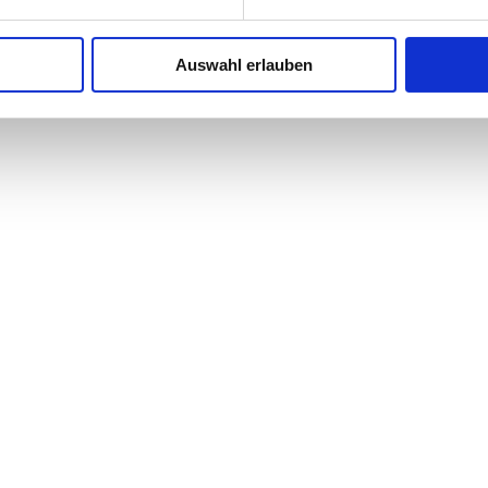
Egger Executive Producers for Baloise Session/Session Basel AG: Matt
Zürich (Switzerland) Live Photos: © Dominik Plüss
Auswahl erlauben