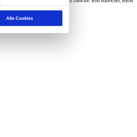
hias Müller and Beatrice Stirnimann Director: Roli Bärlocher, BBM
Alle Cookies