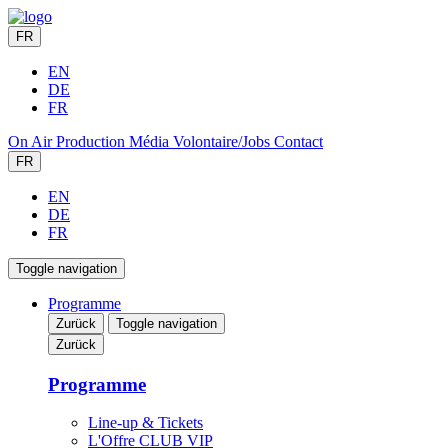
FR
EN
DE
FR
On Air
Production
Média
Volontaire/Jobs
Contact
FR
EN
DE
FR
Toggle navigation
Programme
Zurück
Toggle navigation
Zurück
Programme
Line-up & Tickets
L'Offre CLUB VIP