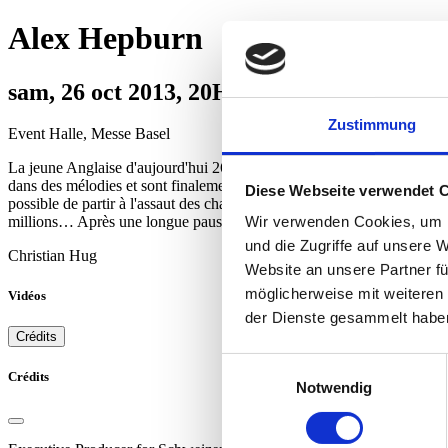
Alex Hepburn
sam, 26 oct 2013, 20H00 | UK CHART 
Zustimmung
Event Halle, Messe Basel
La jeune Anglaise d'aujourd'hui 26 ans Alex Hepburn a dépassé les disp
dans des mélodies et sont finalement devenus des chansons qu'elle interp
Diese Webseite verwendet 
possible de partir à l'assaut des charts anglais pour devenir des star
Wir verwenden Cookies, um I
millions… Après une longue pause, Texas reprend le chemin de la scène
und die Zugriffe auf unsere 
Christian Hug
Website an unsere Partner fü
möglicherweise mit weiteren
Vidéos
der Dienste gesammelt habe
Crédits
Einwilligungsauswahl
Crédits
Notwendig