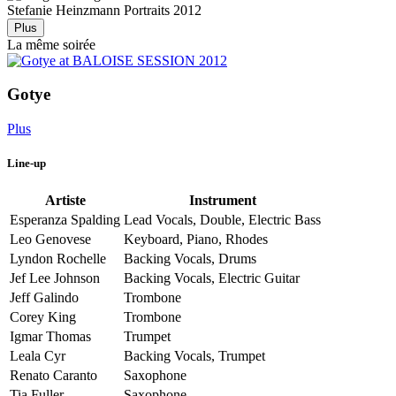
Stefanie Heinzmann
Portraits 2012
Plus
La même soirée
Gotye
Plus
Line-up
Artiste
Instrument
Esperanza Spalding
Lead Vocals, Double, Electric Bass
Leo Genovese
Keyboard, Piano, Rhodes
Lyndon Rochelle
Backing Vocals, Drums
Jef Lee Johnson
Backing Vocals, Electric Guitar
Jeff Galindo
Trombone
Corey King
Trombone
Igmar Thomas
Trumpet
Leala Cyr
Backing Vocals, Trumpet
Renato Caranto
Saxophone
Tia Fuller
Saxophone