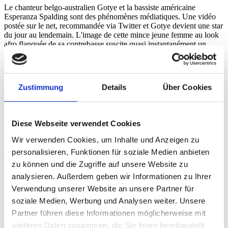
Le chanteur belgo-australien Gotye et la bassiste américaine
Esperanza Spalding sont des phénomènes médiatiques. Une vidéo
postée sur le net, recommandée via Twitter et Gotye devient une star
du jour au lendemain. L'image de cette mince jeune femme au look
afro flanquée de sa contrebasse suscite quasi instantanément un
immense intérêt. Mais le public en demande davantage. Et ces deux
artistes peuvent le lui offrir. Gotye compose des morceaux
sensationnels sur la base de divers samples récoltés ici et là.
Esperanza se construit sur la base de multiples influences son propre
Zustimmung
Details
Über Cookies
monde musical. Tous deux nous offrent une matière dense comme
on ne la rencontre pas tous les jours.
Beat Blaser
Diese Webseite verwendet Cookies
Vidéos
Wir verwenden Cookies, um Inhalte und Anzeigen zu
personalisieren, Funktionen für soziale Medien anbieten
Crédits
zu können und die Zugriffe auf unsere Website zu
analysieren. Außerdem geben wir Informationen zu Ihrer
Crédits
Verwendung unserer Website an unsere Partner für
soziale Medien, Werbung und Analysen weiter. Unsere
Partner führen diese Informationen möglicherweise mit
Executive Producer for Schweizer Radio und Fernsehen (SRF):
Chris Egger Executive Producers for Avo Session/Session Basel
weiteren Daten zusammen, die Sie ihnen bereitgestellt