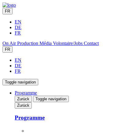
FR
EN
DE
FR
On Air
Production
Média
Volontaire/Jobs
Contact
FR
EN
DE
FR
Toggle navigation
Programme
Zurück
Toggle navigation
Zurück
Programme
LINE-UP & TICKETS