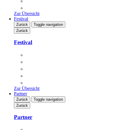
L'OFFRE CLUB VIP
BON CADEAU
Zur Übersicht
Festival
Zurück
Toggle navigation
Zurück
Festival
ARTIST HISTORY
PORTRAIT
HISTOIRE DU FESTIVAL
LOCATION
TEAM
Zur Übersicht
Partner
Zurück
Toggle navigation
Zurück
Partner
SPONSORS