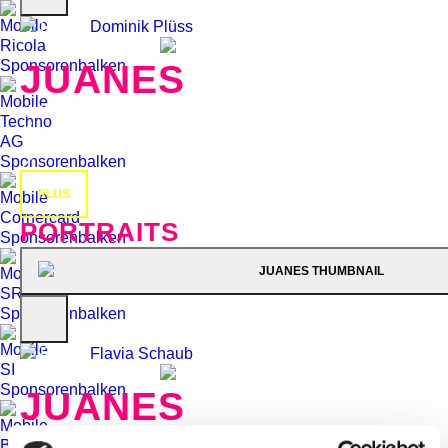
Photo:
Dominik Plüss
JUANES
mer, 31 oct 2012, 21H15 |
UNPLUGGED
U
PLUS
PORTRAITS
Photo:
Flavia Schaub
JUANES
Portraits 2012
20