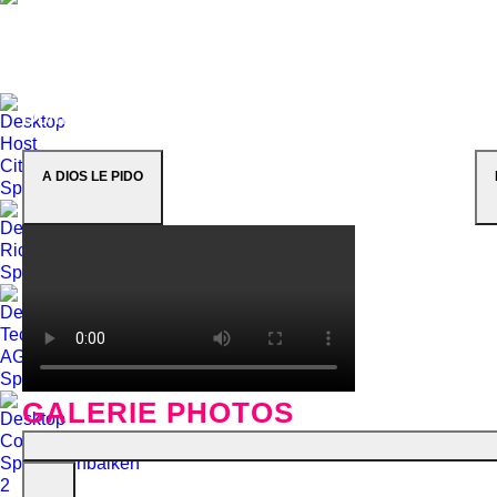
Matthias Müller and Beatrice Stirnimann
Director: Roli Bärlocher, BBM Productions,
Wallbach (Switzerland) Sound: Ron Kurz, Hard
Studios, Zürich (Switzerland) Live Photos: ©
Dominik Plüss
A DIOS LE PIDO
GALERIE PHOTOS