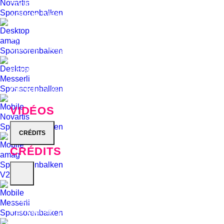
notamment celui du meilleur morceau rock pour
«Fíjate bien».. Aujourd'hui, il joue ses morceaux
en version acoustique: sans tension, mais avec
une intensité accrue. Quant à la chanteuse soul
bâloise Nubya, elle fait le grand saut vers une
carrière solo avec son album «Today» et trouve
ainsi enfin ses propres marques.
Christian Hug
VIDÉOS
CRÉDITS
CRÉDITS
Executive Producer for Schweizer Radio und
Fernsehen (SRF): Chris Egger Executive
Producers for Avo Session/Session Basel AG: