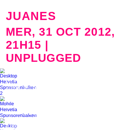
JUANES
MER, 31 OCT 2012,
21H15 |
UNPLUGGED
Musical Theater Basel
Le magazine «Rolling Stone» le décrit comme
«l'une des plus grandes rockstars du monde»:
Juanes fond avec aisance des éléments de
musique sud-américaine et de pop occidentale.
Ses textes s'engagent avec force contre le
conflit civil et la guerre de la drogue dans son
pays, la Colombie. Rien d'étonnant à ce qu'il ait
d'ores et déjà accumulé 17 Grammys,