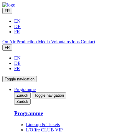
FR
EN
DE
FR
On Air
Production
Média
Volontaire/Jobs
Contact
FR
EN
DE
FR
Toggle navigation
Programme
Zurück
Toggle navigation
Zurück
Programme
Line-up & Tickets
L'Offre CLUB VIP