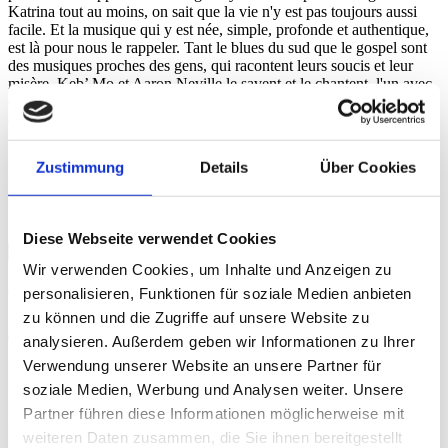
Katrina tout au moins, on sait que la vie n'y est pas toujours aussi
facile. Et la musique qui y est née, simple, profonde et authentique,
est là pour nous le rappeler. Tant le blues du sud que le gospel sont
des musiques proches des gens, qui racontent leurs soucis et leur
misère. Keb’ Mo et Aaron Neville le savent et le chantent, l'un avec
des accents spirituels, l'autre profanes. Tous deux font vibrer des
émotions sincères et authentiques, Keb‘ Mo de sa voix rocailleuse et
rude, Neville de sa voix de tête haut perchée et presque douce.
Zustimmung
Details
Über Cookies
Beat Blaser
Vidéos
Diese Webseite verwendet Cookies
Crédits
Wir verwenden Cookies, um Inhalte und Anzeigen zu
Crédits
personalisieren, Funktionen für soziale Medien anbieten
zu können und die Zugriffe auf unsere Website zu
analysieren. Außerdem geben wir Informationen zu Ihrer
Executive Producer for Schweizer Radio und Fernsehen (SRF):
Verwendung unserer Website an unsere Partner für
Chris Egger Executive Producers for Avo Session/Session Basel
soziale Medien, Werbung und Analysen weiter. Unsere
AG: Matthias Müller and Beatrice Stirnimann Director: Roli
Partner führen diese Informationen möglicherweise mit
Bärlocher, BBM Productions, Wallbach (Switzerland) Sound: Ron
Kurz, Hard Studios, Zürich (Switzerland) Live Photos: © Dominik
weiteren Daten zusammen, die Sie ihnen bereitgestellt