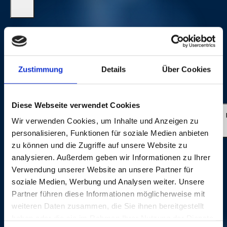
Executive Producer for Swiss Television (SF): Yvonne
Söhner Executive Producers for Avo Session/Session
Basel AG: Matthias Müller and Beatrice Stirnimann
Director: Roli Bärlocher, BBM Productions, Wallbach
Zustimmung
Details
Über Cookies
(Switzerland) Sound: Ron Kurz, Hard Studios, Zürich
(Switzerland) Live Photos: © Dominik Plüss
Diese Webseite verwendet Cookies
FATHER
Wir verwenden Cookies, um Inhalte und Anzeigen zu
personalisieren, Funktionen für soziale Medien anbieten
zu können und die Zugriffe auf unsere Website zu
analysieren. Außerdem geben wir Informationen zu Ihrer
Verwendung unserer Website an unsere Partner für
soziale Medien, Werbung und Analysen weiter. Unsere
Partner führen diese Informationen möglicherweise mit
weiteren Daten zusammen, die Sie ihnen bereitgestellt
haben oder die sie im Rahmen Ihrer Nutzung der Dienste
GALERIE PHOTOS