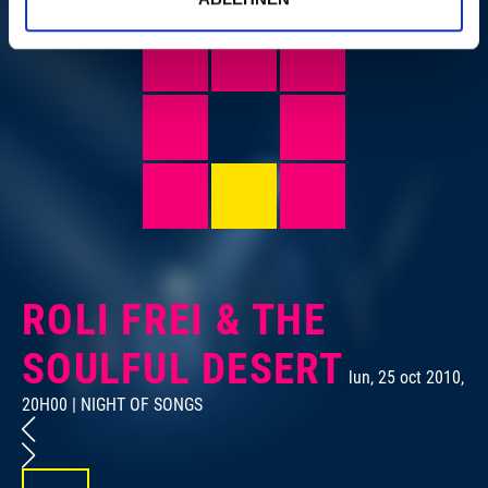
ROLI FREI & THE
R
SOULFUL DESERT
lun, 25 oct 2010,
20H00 | NIGHT OF SONGS
20