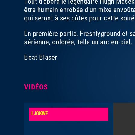
Tout d’abord le légendaire Hugh Masekel
être humain enrobée d’un mixe envoûta
qui seront à ses côtés pour cette soiré
En première partie, Freshlyground et s
aérienne, colorée, telle un arc-en-ciel.
Beat Blaser
VIDÉOS
I JOKWE
JAMBA PHE