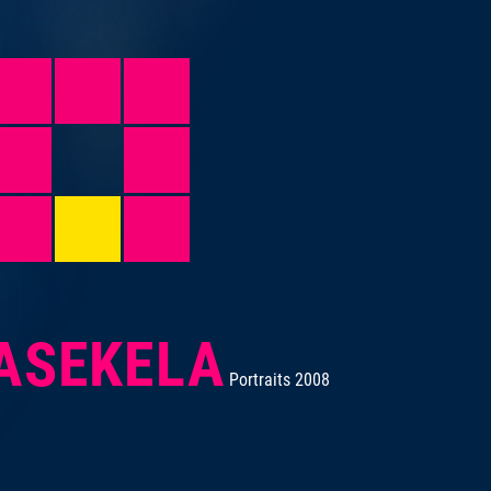
EKELA FEAT.
HUG
ASEKELA
AD
Portraits 2008
OTELLA
THE
QUE