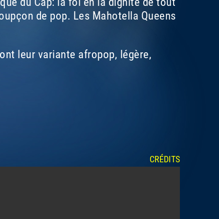
ue du Cap: la foi en la dignité de tout
 soupçon de pop. Les Mahotella Queens
nt leur variante afropop, légère,
CRÉDITS
MAB'AMANTSENTSE
MANDELA