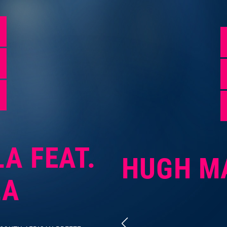
A FEAT.
HUGH MAS
HUGH M
LA
THE MAH
QUEENS