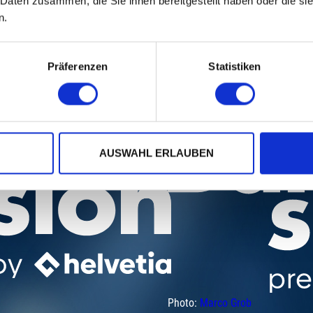
PORTRAITS
 Daten zusammen, die Sie ihnen bereitgestellt haben oder die s
n.
Präferenzen
Statistiken
AUSWAHL ERLAUBEN
Photo:
Marco Grob