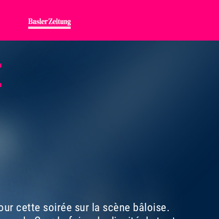
E
r cette soirée sur la scène bâloise.