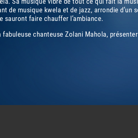
a. Sa musique vibre de tout ce qui fait la musiq
nt de musique kwela et de jazz, arrondie d’un
e sauront faire chauffer l’ambiance.
a fabuleuse chanteuse Zolani Mahola, présentero
PHA LAMI
LADY