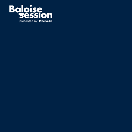
PROGRAMME
FESTIVAL
TOGGLE
NAVIGATION
LINE-UP & TICKETS
ARTIST HISTORY
L'OFFRE CLUB VIP
PORTRAIT
BON CADEAU
HISTOIRE DU FESTIVAL
LOCATION
TEAM