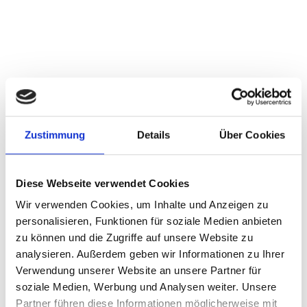
il a du talent à revendre, le charme d’un dandy,
une voix à briser les cœurs et un grand avenir
devant lui.
RUFUS WAINWRIGHT
RUFUS WAINWRIGHT
R
C
Les Cranberries, avec à leur tête la chanteuse
Dolores O’Riordan ont été l’un des groupes
JEU, 15 NOV 2007, 21H45 | SONG PEARLS
PORTRAITS 2007
J
P
phares des années 90. Il faut du courage pour
décider de se retirer du star system et de la
scène. Dolores O’Riordon a fait ce pas et ne l’a
Zustimmung
Details
Über Cookies
jamais regretté. Elle est de retour, sans les
Cranberries, mais avec tout son charisme et
son énergie. La soirée nous a réservé une série
Diese Webseite verwendet Cookies
de perles.
Wir verwenden Cookies, um Inhalte und Anzeigen zu
Matthias Wilde
personalisieren, Funktionen für soziale Medien anbieten
zu können und die Zugriffe auf unsere Website zu
analysieren. Außerdem geben wir Informationen zu Ihrer
GALERIE PHOTOS
Verwendung unserer Website an unsere Partner für
soziale Medien, Werbung und Analysen weiter. Unsere
Partner führen diese Informationen möglicherweise mit