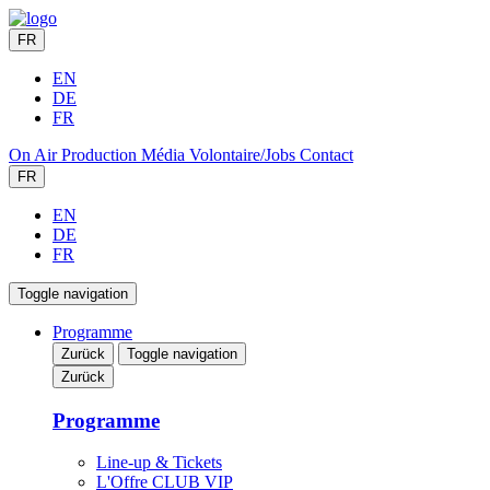
FR
EN
DE
FR
On Air
Production
Média
Volontaire/Jobs
Contact
FR
EN
DE
FR
Toggle navigation
Programme
Zurück
Toggle navigation
Zurück
Programme
Line-up & Tickets
L'Offre CLUB VIP