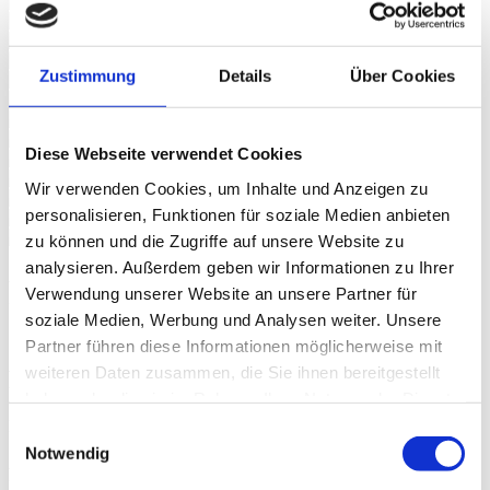
Zustimmung
Details
Über Cookies
Diese Webseite verwendet Cookies
Wir verwenden Cookies, um Inhalte und Anzeigen zu
personalisieren, Funktionen für soziale Medien anbieten
zu können und die Zugriffe auf unsere Website zu
analysieren. Außerdem geben wir Informationen zu Ihrer
Phébus
Verwendung unserer Website an unsere Partner für
soziale Medien, Werbung und Analysen weiter. Unsere
dim, 04 nov 2007, 20H00 | ULTIMATE
Partner führen diese Informationen möglicherweise mit
weiteren Daten zusammen, die Sie ihnen bereitgestellt
ROCK
haben oder die sie im Rahmen Ihrer Nutzung der Dienste
gesammelt haben.
Festsaal Messe Basel
Einwilligungsauswahl
Notwendig
Après le passage de «Deep Purple» et «Status Quo», la scène du
festival a accueilli en 2007 «Gotthard», le plus énergisant des