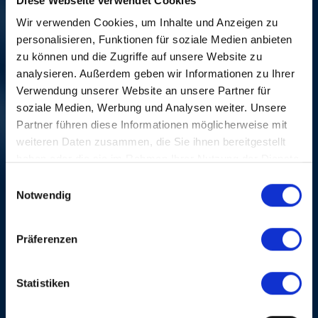
Diese Webseite verwendet Cookies
Wir verwenden Cookies, um Inhalte und Anzeigen zu
personalisieren, Funktionen für soziale Medien anbieten
zu können und die Zugriffe auf unsere Website zu
analysieren. Außerdem geben wir Informationen zu Ihrer
Verwendung unserer Website an unsere Partner für
soziale Medien, Werbung und Analysen weiter. Unsere
Partner führen diese Informationen möglicherweise mit
weiteren Daten zusammen, die Sie ihnen bereitgestellt
haben oder die sie im Rahmen Ihrer Nutzung der Dienste
gesammelt haben.
SUZANNE VEGA
Einwilligungsauswahl
jeu, 01 nov 2007,
Notwendig
21H45 | OPENING NIGHT
2
Präferenzen
Statistiken