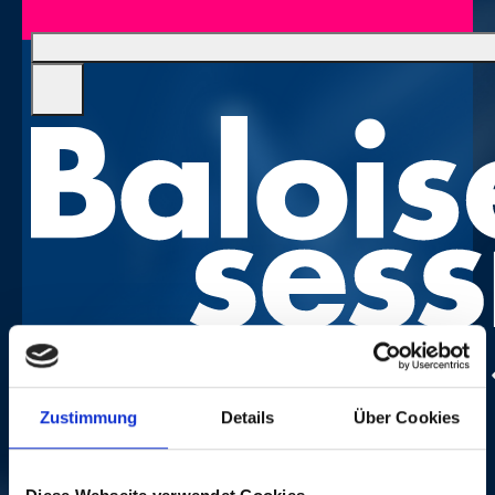
Photo:
Dominik Plüss
Zustimmung
Details
Über Cookies