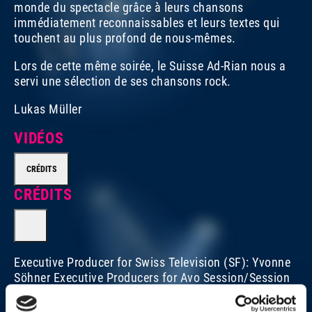
monde du spectacle grâce à leurs chansons
immédiatement reconnaissables et leurs textes qui
touchent au plus profond de nous-mêmes.
Lors de cette même soirée, le Suisse Ad-Rian nous a
servi une sélection de ses chansons rock.
Lukas Müller
VIDÉOS
CRÉDITS
CRÉDITS
Executive Producer for Swiss Television (SF): Yvonne
Söhner Executive Producers for Avo Session/Session
Basel AG: Matthias Müller and Beatrice Stirnimann
Director: Roli Bärlocher, BBM Productions, Wallbach