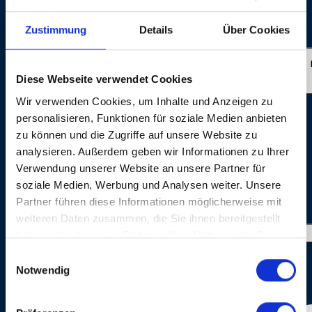
(Switzerland) Sound: Ron Kurz, Hard Studios, Zürich
(Switzerland) Live Photos: © Dominik Plüss
Zustimmung
Details
Über Cookies
ABENTEUERLAND
Diese Webseite verwendet Cookies
Wir verwenden Cookies, um Inhalte und Anzeigen zu
personalisieren, Funktionen für soziale Medien anbieten
zu können und die Zugriffe auf unsere Website zu
analysieren. Außerdem geben wir Informationen zu Ihrer
Verwendung unserer Website an unsere Partner für
soziale Medien, Werbung und Analysen weiter. Unsere
Partner führen diese Informationen möglicherweise mit
GALERIE PHOTOS
weiteren Daten zusammen, die Sie ihnen bereitgestellt
haben oder die sie im Rahmen Ihrer Nutzung der Dienste
gesammelt haben.
Einwilligungsauswahl
Notwendig