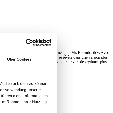
t imprégné le reggae-dancehall moderne que «Mr. Boombastic». Avec
 Jamaïque. Dix ans plus tard, Shaggy se révèle dans une version plus
Über Cookies
le en s’émancipant du hip-hop pour se tourner vers des rythmes plus
 Medien anbieten zu können
hrer Verwendung unserer
 führen diese Informationen
ie im Rahmen Ihrer Nutzung