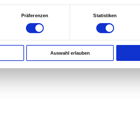
ive Producers for Avo Session/Session Basel AG: Matthias Müller and 
Präferenzen
Statistiken
tzerland) Live Photos: © Dominik Plüss
Auswahl erlauben