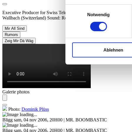
Einwilligungsauswahl
Executive Producer for Swiss Television (SF): Yvonne Söhner Execut
Notwendig
Wallbach (Switzerland) Sound: Ron Kurz, Hard Studios, Zürich (Swi
Mir All Sind
Rumors
Zeig Mir Dä Wäg
Ablehnen
Galerie photos
Photo:
Dominik Plüss
Bligg
sam, 04 nov 2006, 20H00 | MR. BOOMBASTIC
Bligg
sam, 04 nov 2006, 20H00 | MR. BOOMBASTIC