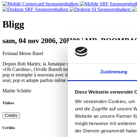
Bligg
sam, 04 nov 2006, 20H00 | MR. BOOMBA
Festsaal Messe Basel
Depuis Bob Marley, la Jamaïque n’avait jamais connu de musicien au
«Oh Carolina», Orville Burrell introduit en 1992 pour la première foi
Zustimmung
pop et triomphe à nouveau avec des morceaux tels que «Hot Shot» et «
soul, pop et adopte parfois même des sons plus rock.
Martin Schäfer
Diese Webseite verwendet 
Wir verwenden Cookies, um I
Vidéos
und die Zugriffe auf unsere 
Crédits
Website an unsere Partner fü
möglicherweise mit weiteren
Crédits
der Dienste gesammelt habe