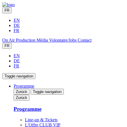
FR
EN
DE
FR
On Air
Production
Média
Volontaire/Jobs
Contact
FR
EN
DE
FR
Toggle navigation
Programme
Zurück
Toggle navigation
Zurück
Programme
Line-up & Tickets
L'Offre CLUB VIP