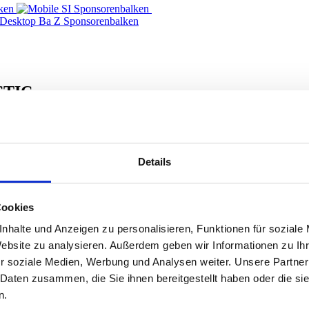
STIC
ssi talentueux et mondialement connu que Shaggy. Personne n’a autan
s dans les charts internationaux cette nouvelle forme de rythme issue de
Details
Clothes Drop». Le rappeur zurichois Bligg suit une trajectoire parallè
Cookies
nhalte und Anzeigen zu personalisieren, Funktionen für soziale
Website zu analysieren. Außerdem geben wir Informationen zu I
r soziale Medien, Werbung und Analysen weiter. Unsere Partner
 Daten zusammen, die Sie ihnen bereitgestellt haben oder die s
n.