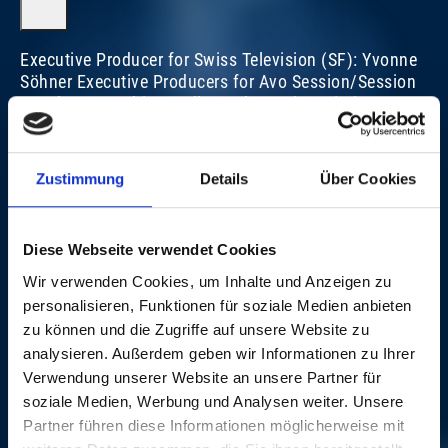
Executive Producer for Swiss Television (SF): Yvonne
Söhner Executive Producers for Avo Session/Session
Basel AG: Matthias Müller and Beatrice Stirnimann
Director: Roli Bärlocher, BBM Productions, Wallbach
(Switzerland) Sound: Ron Kurz, Hard Studios, Zürich
(Switzerland) Live Photos: © Dominik Plüss
Zustimmung
Details
Über Cookies
PERSONAL JESUS
Diese Webseite verwendet Cookies
Wir verwenden Cookies, um Inhalte und Anzeigen zu
personalisieren, Funktionen für soziale Medien anbieten
zu können und die Zugriffe auf unsere Website zu
analysieren. Außerdem geben wir Informationen zu Ihrer
Verwendung unserer Website an unsere Partner für
soziale Medien, Werbung und Analysen weiter. Unsere
Partner führen diese Informationen möglicherweise mit
PORTRAITS