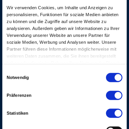
visages. Le «Barrelhouse Jazzband» de Francfort
Wir verwenden Cookies, um Inhalte und Anzeigen zu
swingue depuis près de 50 ans et les «Buddha's
personalisieren, Funktionen für soziale Medien anbieten
Gamblers» de Zurich depuis près de la moitié. Les
zu können und die Zugriffe auf unsere Website zu
deux formations mélangent savoureusement swing et
Dixie. «Les Gigolos» de Paris ont emprunté leur nom
analysieren. Außerdem geben wir Informationen zu Ihrer
au tube de Louis Prima: «Jump & Jive». La musique
Verwendung unserer Website an unsere Partner für
des deux Louis – Prima et Jordan – est leur marque
soziale Medien, Werbung und Analysen weiter. Unsere
de fabrique.
Partner führen diese Informationen möglicherweise mit
weiteren Daten zusammen, die Sie ihnen bereitgestellt
Beat Blaser
haben oder die sie im Rahmen Ihrer Nutzung der Dienste
gesammelt haben.
Einwilligungsauswahl
LA MÊME SOIRÉE
Notwendig
Präferenzen
LES GIGOLOS
Statistiken