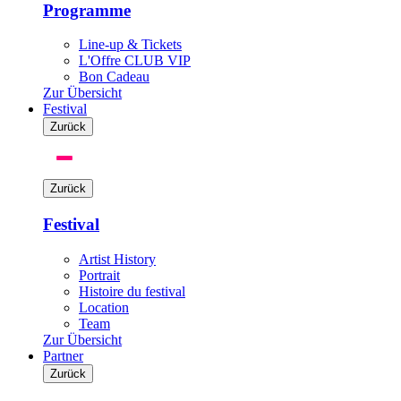
Programme
Line-up & Tickets
L'Offre CLUB VIP
Bon Cadeau
Zur Übersicht
Festival
Zurück
Toggle
navigation
Zurück
Festival
Artist History
Portrait
Histoire du festival
Location
Team
Zur Übersicht
Partner
Zurück