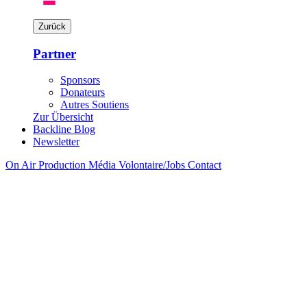
Toggle
navigation
Zurück
Partner
Sponsors
Donateurs
Autres Soutiens
Zur Übersicht
Backline Blog
Newsletter
On Air
Production
Média
Volontaire/Jobs
Contact