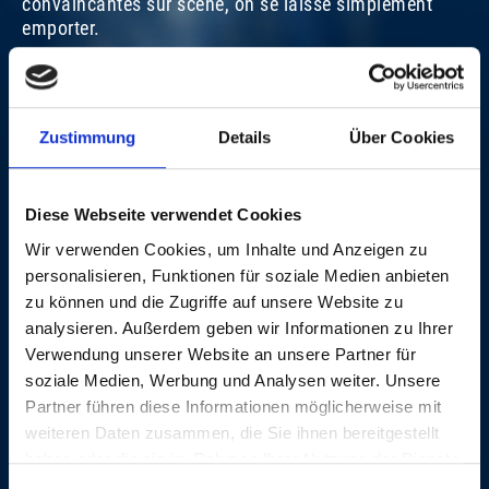
convaincantes sur scène, on se laisse simplement
emporter.
«The Beach Boys» sont des témoins vivants d'une ère
grandiose durant laquelle le groupe, dans une
concurrence créative avec les «Beatles», a élevé le
Zustimmung
Details
Über Cookies
rock basique de ses débuts dans un vrai art de la pop.
C'est le même chemin qu'a parcouru presque trente
ans plus tard l'artiste suisse Adrian Weyermann: de la
Diese Webseite verwendet Cookies
power pop de «Crank» aux chansons rêveuses de «La
Wir verwenden Cookies, um Inhalte und Anzeigen zu
Poeta» qui, jolie coïncidence, ont en grande partie
personalisieren, Funktionen für soziale Medien anbieten
aussi vu le jour sous le soleil de Californie.
zu können und die Zugriffe auf unsere Website zu
Martin Schäfer
analysieren. Außerdem geben wir Informationen zu Ihrer
Verwendung unserer Website an unsere Partner für
soziale Medien, Werbung und Analysen weiter. Unsere
Partner führen diese Informationen möglicherweise mit
AVEC LE GÉNÉREUX SOUTIEN DE
weiteren Daten zusammen, die Sie ihnen bereitgestellt
L'ASSOCIATION «FREUNDE DER BALOISE SESSION»
haben oder die sie im Rahmen Ihrer Nutzung der Dienste
gesammelt haben.