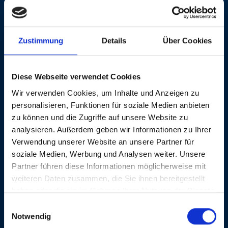
rebelle et de la tradition outlaw d'un Hank Williams ou
d'un Johnny Cash. Avec ses compositions
RYAN ADAMS
RYAN ADAMS
R
A
fabuleusement vivantes, il a fait découvrir la country
alternative sous l'angle rafraîchissant de la tradition
SAM, 09 NOV 2002, 21H15 | DISCOVERY NIGHT
PORTRAITS 2002
SA
P
Zustimmung
Details
Über Cookies
rock'n'roll à un large public. Ce solitaire capricieux n'a
accepté de venir dans notre festival qu'à la condition
de pouvoir emmener sa propre première partie: Jesse
Diese Webseite verwendet Cookies
Malin.
Wir verwenden Cookies, um Inhalte und Anzeigen zu
Martin Schäfer
personalisieren, Funktionen für soziale Medien anbieten
zu können und die Zugriffe auf unsere Website zu
analysieren. Außerdem geben wir Informationen zu Ihrer
GALERIE PHOTOS
Verwendung unserer Website an unsere Partner für
soziale Medien, Werbung und Analysen weiter. Unsere
Partner führen diese Informationen möglicherweise mit
weiteren Daten zusammen, die Sie ihnen bereitgestellt
haben oder die sie im Rahmen Ihrer Nutzung der Dienste
gesammelt haben.
Einwilligungsauswahl
Notwendig