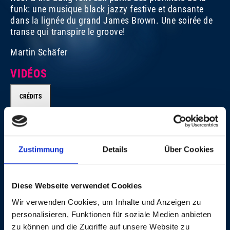
funk: une musique black jazzy festive et dansante
dans la lignée du grand James Brown. Une soirée de
transe qui transpire le groove!
Martin Schäfer
VIDÉOS
CRÉDITS
CRÉDITS
Zustimmung
Details
Über Cookies
Executive Producer for Swiss Television (SF): Yvonne
Söhner Executive Producers for Avo Session/Session
Diese Webseite verwendet Cookies
Basel AG: Matthias Müller and Beatrice Stirnimann
Director: Roli Bärlocher, BBM Productions, Wallbach
Wir verwenden Cookies, um Inhalte und Anzeigen zu
(Switzerland) Sound: Ron Kurz, Hard Studios, Zürich
personalisieren, Funktionen für soziale Medien anbieten
(Switzerland) Live Photos: © Dominik Plüss
zu können und die Zugriffe auf unsere Website zu