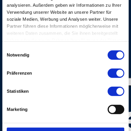
analysieren. Außerdem geben wir Informationen zu Ihrer
HEAVEN STOOD STILL
Verwendung unserer Website an unsere Partner für
soziale Medien, Werbung und Analysen weiter. Unsere
Partner führen diese Informationen möglicherweise mit
weiteren Daten zusammen, die Sie ihnen bereitgestellt
haben oder die sie im Rahmen Ihrer Nutzung der Dienste
gesammelt haben.
Einwilligungsauswahl
Notwendig
PORTRAITS
Präferenzen
Statistiken
Marketing