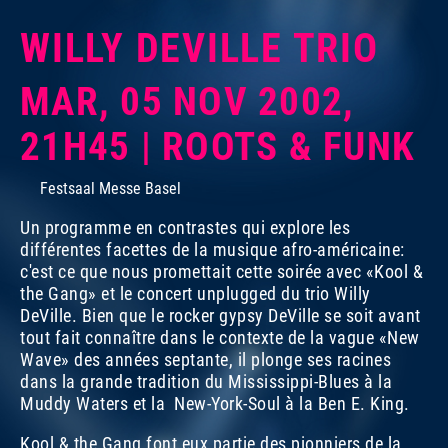
WILLY DEVILLE TRIO
MAR, 05 NOV 2002,
21H45 | ROOTS & FUNK
Festsaal Messe Basel
Un programme en contrastes qui explore les
différentes facettes de la musique afro-américaine:
c'est ce que nous promettait cette soirée avec «Kool &
the Gang» et le concert unplugged du trio Willy
DeVille. Bien que le rocker gypsy DeVille se soit avant
tout fait connaître dans le contexte de la vague «New
Wave» des années septante, il plonge ses racines
dans la grande tradition du Mississippi-Blues à la
Muddy Waters et la New-York-Soul à la Ben E. King.
Kool & the Gang font eux partie des pionniers de la