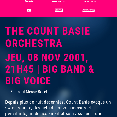
THE COUNT BASIE
ORCHESTRA
JEU, 08 NOV 2001,
21H45 | BIG BAND &
BIG VOICE
Festsaal Messe Basel
Depuis plus de huit décennies, Count Basie évoque un
swing souple, des sets de cuivres incisifs et
percutants, un délassement absolu associé à une