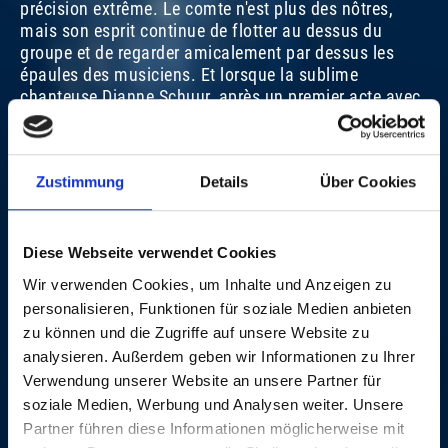
précision extrême. Le comte n'est plus des nôtres,
mais son esprit continue de flotter au dessus du
groupe et de regarder amicalement par dessus les
épaules des musiciens. Et lorsque la sublime
chanteuse Dianne Schuur, après un premier acte avec
son trio, rejoint le big band sur scène, on l'imagine
sourire dans son au-delà en battant la mesure du
pied. Une soirée de détente pour les adeptes d'un jazz
Zustimmung
Details
Über Cookies
élégant.
Beat Blaser
Diese Webseite verwendet Cookies
LA MÊME SOIRÉE
Wir verwenden Cookies, um Inhalte und Anzeigen zu
personalisieren, Funktionen für soziale Medien anbieten
zu können und die Zugriffe auf unsere Website zu
analysieren. Außerdem geben wir Informationen zu Ihrer
Verwendung unserer Website an unsere Partner für
soziale Medien, Werbung und Analysen weiter. Unsere
DIANE SCHUUR TRIO
Partner führen diese Informationen möglicherweise mit