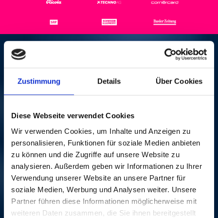
THE TEMPTATIONS
REVUE
Zustimmung
Details
Über Cookies
VEN, 02 NOV 2001,
Diese Webseite verwendet Cookies
21H45 | OPENING
Wir verwenden Cookies, um Inhalte und Anzeigen zu
personalisieren, Funktionen für soziale Medien anbieten
NIGHT
zu können und die Zugriffe auf unsere Website zu
analysieren. Außerdem geben wir Informationen zu Ihrer
Festsaal Messe Basel
Verwendung unserer Website an unsere Partner für
soziale Medien, Werbung und Analysen weiter. Unsere
Motown reste à ce jour le plus connu des labels états-
Partner führen diese Informationen möglicherweise mit
uniens dirigés par des afro-américains. Beaucoup des
weiteren Daten zusammen, die Sie ihnen bereitgestellt
grands musiciens blacks des années soixante ont