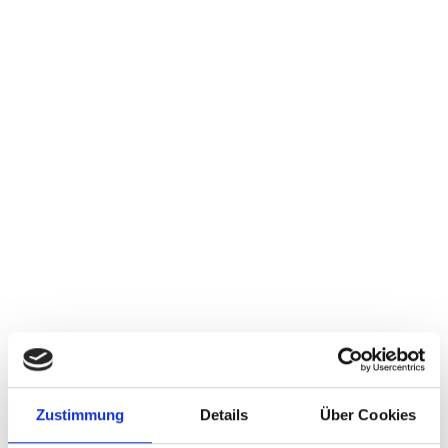
«That Woman is a One-Man-Show». C'est ainsi
que la jazzwoman Jan Harrington a été décrite
par Lionel Hampton. Aucun miracle donc à ce
que cette femme extraordinaire parvienne
facilement à entraîner le public hors de son
fauteuil. Pour doubler la mise, Harrington
emmenait avec elle un Special Guest dont seul
l'instrument a été dévoilé à l'avance, le
saxophone...bon appétit!
LINE-UP
Zustimmung
Details
Über Cookies
ARTISTE
INSTRUMENT