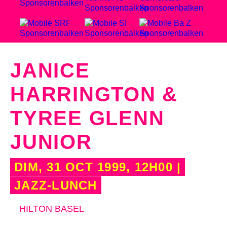
JANICE
HARRINGTON &
TYREE GLENN
JUNIOR
DIM, 31 OCT 1999, 12H00 |
JAZZ-LUNCH
HILTON BASEL