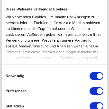
Diese Webseite verwendet Cookies
Janice Harrington
Vocals
Wir verwenden Cookies, um Inhalte und Anzeigen zu
Kaill Gerhards
Bass
personalisieren, Funktionen für soziale Medien anbieten
Nick Liebmann
Drums
zu können und die Zugriffe auf unsere Website zu
analysieren. Außerdem geben wir Informationen zu Ihrer
Thomas Moeckel
Guitar
Verwendung unserer Website an unsere Partner für
Werner Gürtler
Trombone
soziale Medien, Werbung und Analysen weiter. Unsere
Partner führen diese Informationen möglicherweise mit
Tyree Glenn Jr.
Saxophone
weiteren Daten zusammen, die Sie ihnen bereitgestellt
haben oder die sie im Rahmen Ihrer Nutzung der Dienste
gesammelt haben.
Einwilligungsauswahl
Notwendig
AUTRES CONCERTS
Präferenzen
MER, 19 OCT 1994, 15H00
SCHÜLER-BLUES-WORKSHOP
Statistiken