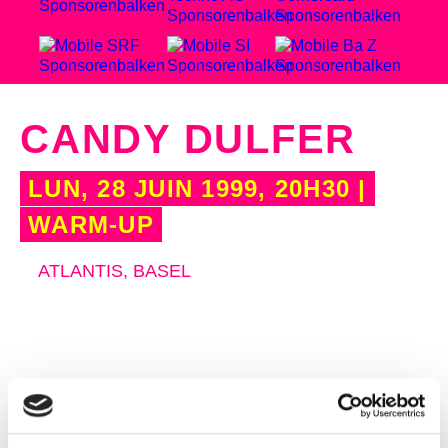
CANDY DULFER
LUN, 28 JUIN 1999, 20H30 |
WARM-UP
ATLANTIS, BASEL
AUTRES CONCERTS