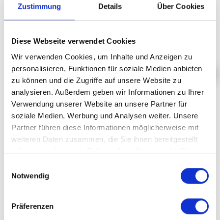
Zustimmung
Details
Über Cookies
MAR, 03 NOV 2015, 20H00
HOT RHYTHMS
Diese Webseite verwendet Cookies
Wir verwenden Cookies, um Inhalte und Anzeigen zu
personalisieren, Funktionen für soziale Medien anbieten
zu können und die Zugriffe auf unsere Website zu
analysieren. Außerdem geben wir Informationen zu Ihrer
CANDY DULFER
Verwendung unserer Website an unsere Partner für
soziale Medien, Werbung und Analysen weiter. Unsere
Partner führen diese Informationen möglicherweise mit
weiteren Daten zusammen, die Sie ihnen bereitgestellt
haben oder die sie im Rahmen Ihrer Nutzung der Dienste
PLUS
gesammelt haben.
Einwilligungsauswahl
Notwendig
LUN, 05 NOV 2001, 20H00
ULTIMATE FUNK & GROOVE
Präferenzen