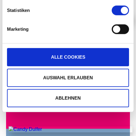
Statistiken
Marketing
CANDY DULFER
ALLE COOKIES
PLUS
AUSWAHL ERLAUBEN
VEN, 18 AOÛT 2000, 21H00
ABLEHNEN
WARM-UP