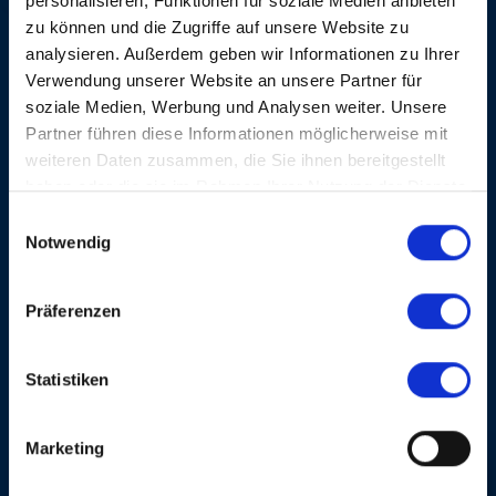
personalisieren, Funktionen für soziale Medien anbieten
du gospel mais possède dans son répertoire des
zu können und die Zugriffe auf unsere Website zu
morceaux aux tonalités très modernes. A la télévision,
le chœur a déjà accompagné des stars de la pop
analysieren. Außerdem geben wir Informationen zu Ihrer
comme Mariah Carey ou Gloria Estefan: deux
Verwendung unserer Website an unsere Partner für
sérieuses références de qualité.
soziale Medien, Werbung und Analysen weiter. Unsere
Partner führen diese Informationen möglicherweise mit
weiteren Daten zusammen, die Sie ihnen bereitgestellt
haben oder die sie im Rahmen Ihrer Nutzung der Dienste
gesammelt haben.
Einwilligungsauswahl
Notwendig
AUTRES CONCERTS
Präferenzen
VEN, 06 NOV 1998, 20H00
GOSPEL & SPIRITUALS
Statistiken
Marketing