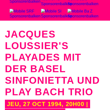
JACQUES
LOUSSIER'S
PLAYADES MIT
DER BASEL
SINFONIETTA UND
PLAY BACH TRIO
JEU, 27 OCT 1994, 20H00 |