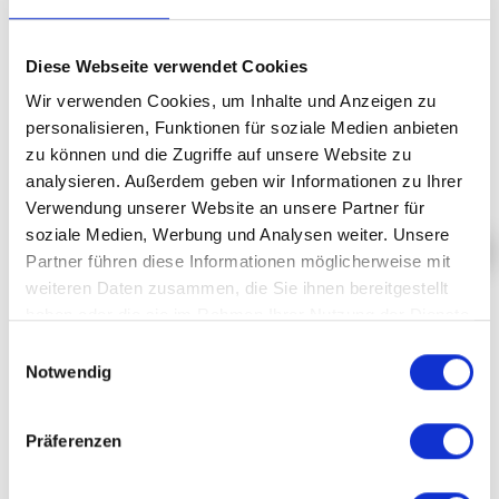
PLUS
Diese Webseite verwendet Cookies
Wir verwenden Cookies, um Inhalte und Anzeigen zu
MAR, 02 NOV 1999, 21H45
personalisieren, Funktionen für soziale Medien anbieten
CLASSIC JAZZ
zu können und die Zugriffe auf unsere Website zu
analysieren. Außerdem geben wir Informationen zu Ihrer
Verwendung unserer Website an unsere Partner für
soziale Medien, Werbung und Analysen weiter. Unsere
Partner führen diese Informationen möglicherweise mit
weiteren Daten zusammen, die Sie ihnen bereitgestellt
JACQUES LOUSSIER
haben oder die sie im Rahmen Ihrer Nutzung der Dienste
gesammelt haben.
Einwilligungsauswahl
Notwendig
PLUS
Präferenzen